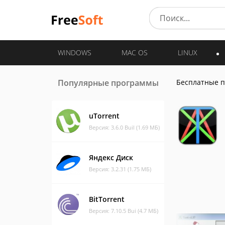
WINDOWS
MAC OS
LINUX
Популярные программы
Бесплатные 
uTorrent
Версия: 3.6.0 Buil (1.69 МБ)
Яндекс Диск
Версия: 3.2.31 (1.75 МБ)
BitTorrent
Версия: 7.10.5 Bui (4.7 МБ)