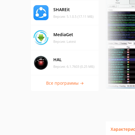
SHAREit
Версия: 5.1.0.5 (17.11 МБ)
MediaGet
Версия: Latest
HAL
Версия: 6.1.7603 (0.25 МБ)
Все программы →
Характери