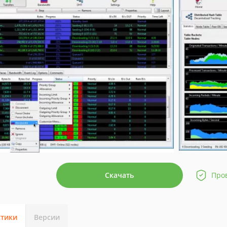
Скачать
Про
стики
Версии