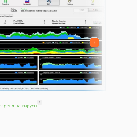
?
верено на вирусы