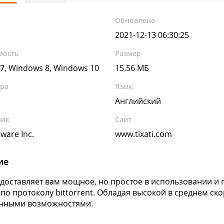
Обновлено
2021-12-13 06:30:25
мость
Размер
7, Windows 8, Windows 10
15.56 МБ
ура
Язык
Английский
чик
Сайт
tware Inc.
www.tixati.com
ие
редоставляет вам мощное, но простое в использовании и
по протоколу bittorrent. Обладая высокой в среднем ско
нными возможностями.