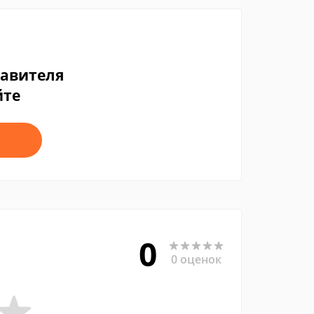
тавителя
йте
0
0 оценок