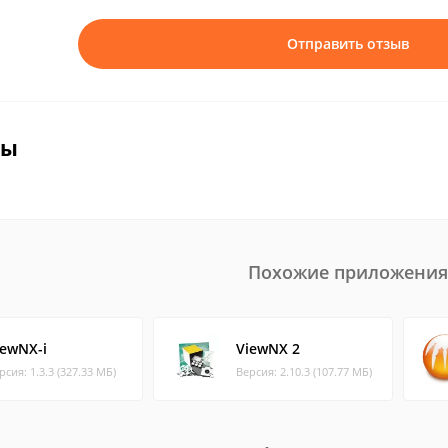
Отправить отзыв
вы
Похожие приложения
iewNX-i
ViewNX 2
рсия: 1.3.3 (327.33 МБ)
Версия: 2.10.3 (107.77 МБ)