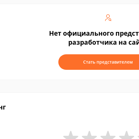
Нет официального предс
разработчика на са
Стать представителем
нг