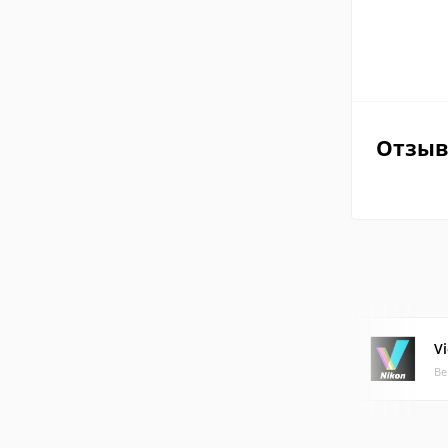
Отзы
V
Ве