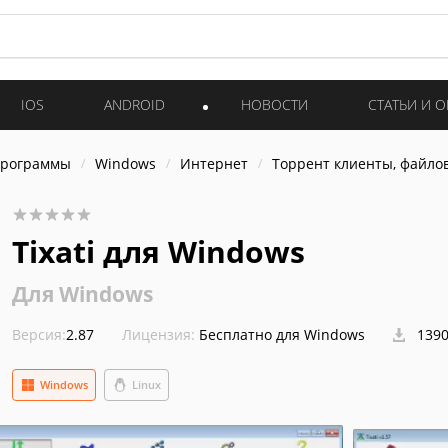
IOS
ANDROID
НОВОСТИ
СТАТЬИ И 
программы
Windows
Интернет
Торрент клиенты, файло
Tixati для Windows
Для Windows
Версия:
2.87
Лицензия:
Бесплатно для Windows
1390
Windows
Linux