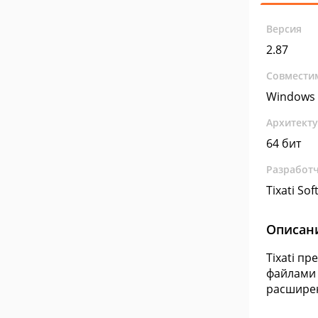
Версия
2.87
Совмести
Windows 
Архитект
64 бит
Разработ
Tixati Sof
Описан
Tixati п
файлами 
расшире