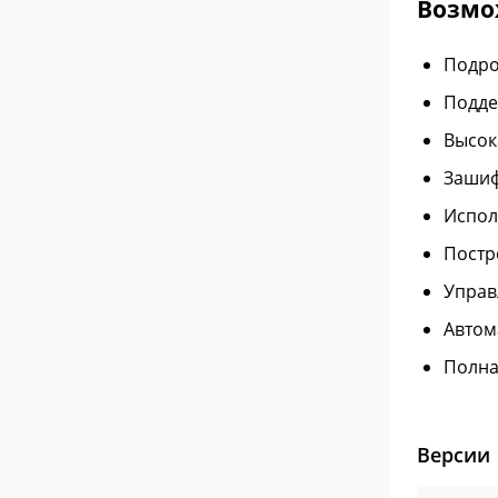
Возмо
Подро
Подде
Высок
Зашиф
Испол
Постр
Управ
Автом
Полна
Версии