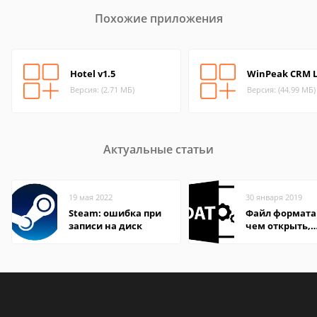
Похожие приложения
Hotel v1.5
WinPeak CRM L
Версия: (2.71 МБ)
Версия: (44.99 МБ)
Актуальные статьи
19 мая 2022
30 января 2019
Steam: ошибка при
Файл формата
записи на диск
чем открыть,
описание,
особенности