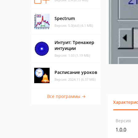
Spectrum
Версия: 5.0(std) (4.1 МБ)
Интуит: Тренажер
интуиции
Версия: 1.03 (1.19 МБ)
Расписание уроков
Версия: 2024.11 (6.37 МБ)
Все программы →
Характери
Версия
1.0.0