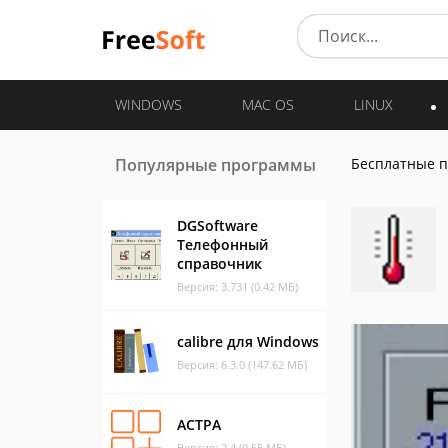
WINDOWS
MAC OS
LINUX
Популярные программы
Бесплатные 
DGSoftware
Телефонный
справочник
Версия: 3.731 (0.42 МБ)
calibre для Windows
Версия: 6.3.0 (147.62 МБ)
АСТРА
Версия: 2.4 (0.55 МБ)