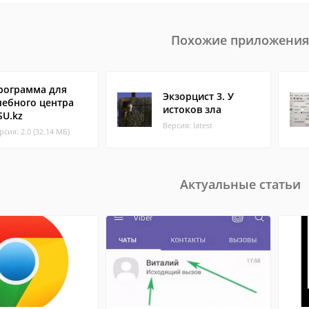
Похожие приложения
рограмма для
Экзорцист 3. У
чебного центра
истоков зла
SU.kz
Версия: latest
рсия: 2.0 (32.14 МБ)
Актуальные статьи