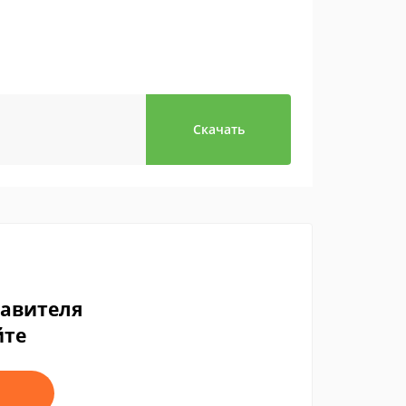
Скачать
тавителя
йте