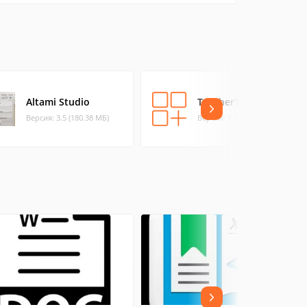
Altami Studio
TeacherTool X
Версия: 3.5 (180.38 МБ)
Версия: 1.2.1 (1.18 МБ)