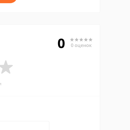
0
0 оценок
и