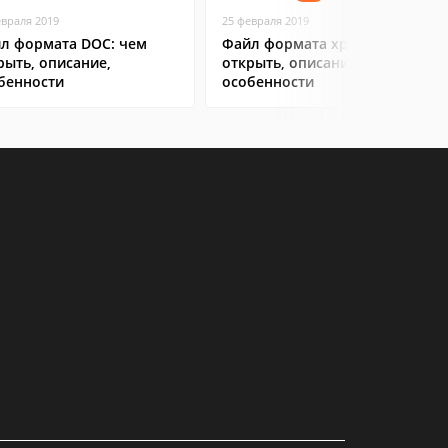
евраля 2019
25 февраля 2019
л формата DOC: чем
Файл формата xps: чем
рыть, описание,
открыть, описание,
бенности
особенности