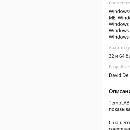
Совмести
Windows9
ME, Wind
Windows 
Windows 
Windows 
Архитект
32 и 64 б
Разработ
David De
Описан
TempLAB 
показыва
С нашего
совершен