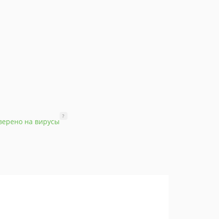
?
верено на вирусы