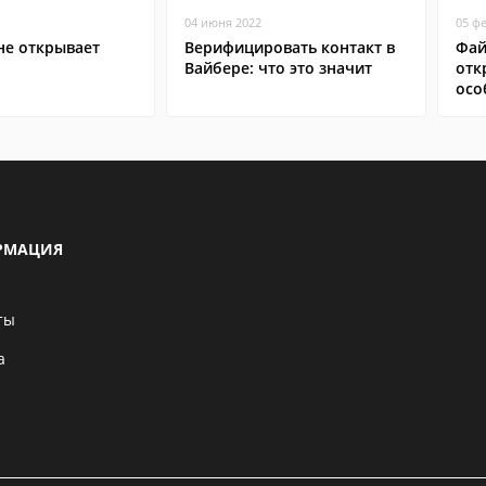
04 июня 2022
05 ф
не открывает
Верифицировать контакт в
Фай
Вайбере: что это значит
отк
осо
РМАЦИЯ
ты
а