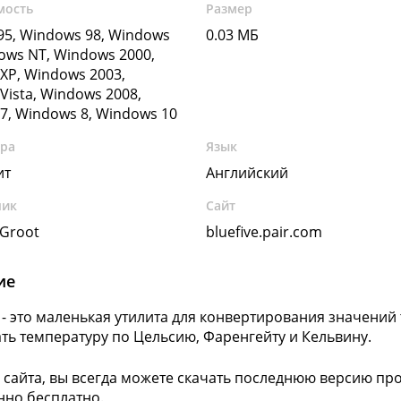
мость
Размер
5, Windows 98, Windows
0.03 МБ
ows NT, Windows 2000,
XP, Windows 2003,
Vista, Windows 2008,
7, Windows 8, Windows 10
ура
Язык
ит
Английский
чик
Сайт
 Groot
bluefive.pair.com
ие
- это маленькая утилита для конвертирования значени
ть температуру по Цельсию, Фаренгейту и Кельвину.
 сайта, вы всегда можете скачать последнюю версию п
но бесплатно.