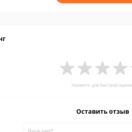
нг
Нажмите, для быстрой оценк
Оставить отзыв
Ваше имя*