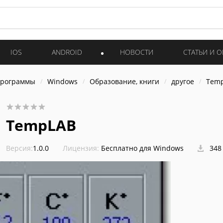
IOS
ANDROID
НОВОСТИ
СТАТЬИ И 
программы
Windows
Образование, книги
другое
Tem
TempLAB
Версия:
1.0.0
Лицензия:
Бесплатно для Windows
348