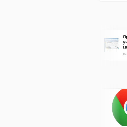
П
у
U
Ве