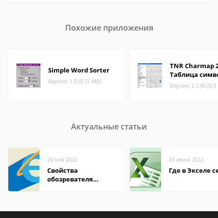
Похожие приложения
TNR Charmap 2
Simple Word Sorter
Таблица симв
Версия: 1.0 (0.15 МБ)
Версия: 2.1.45 (0.3
Актуальные статьи
20 мая 2022
03 июня 2022
Свойства
Где в Экселе с
обозревателя
Internet Explorer где
находится