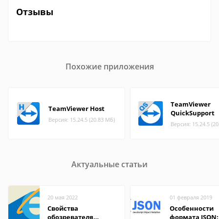
Отзывы
Похожие приложения
TeamViewer
TeamViewer Host
QuickSupport
Версия: 15.24.5 (20.83 МБ)
Версия: 15.24.5 (2
Актуальные статьи
20 мая 2022
01 февраля 2019
Свойства
Особенности
обозревателя
формата JSON: