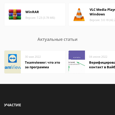
VLC Media Play
WinRAR
Windows
Версия: 7.23 (3.78 МБ)
Версия: 3.0.18 (42.
Актуальные статьи
30 мая 2022
04 июня 2022
Teamviewer: что это
Верифициров
за программа
контакт в Вай
что это значит
УЧАСТИЕ