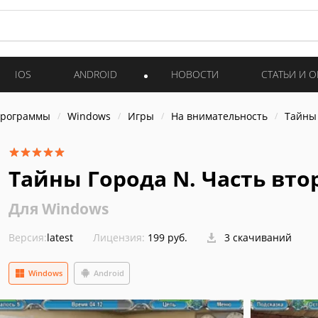
IOS
ANDROID
НОВОСТИ
СТАТЬИ И 
программы
Windows
Игры
На внимательность
Тайны 
Тайны Города N. Часть вто
Для Windows
Версия:
latest
Лицензия:
199 руб.
3 скачиваний
Windows
Android