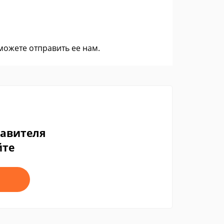
 можете
отправить ее нам
.
тавителя
йте