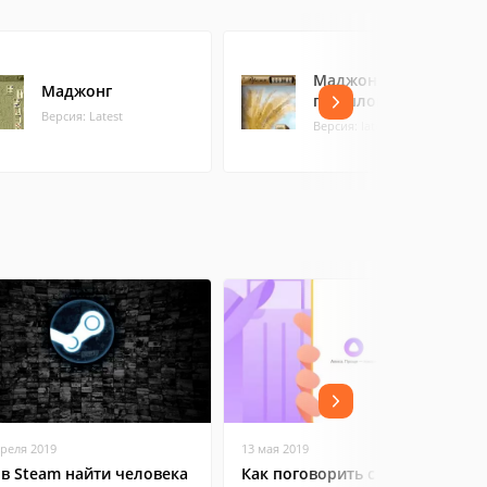
Маджонг. Тайны
Маджонг
прошлого
Версия: Latest
Версия: latest
преля 2019
13 мая 2019
 в Steam найти человека
Как поговорить с Яндекс