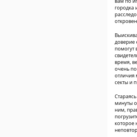
вам по и
городка 
расследо
откровен
Выискива
доверие 
помогут 
свидетел
время, в
очень по
отличия 
секты и 
Стараясь
минуты о
ним, пра
погрузит
которое 
неповтор