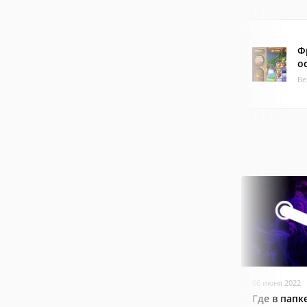
Ф
о
Ве
06 июня 2022
Где в папк