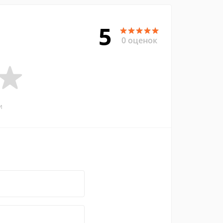
5
0 оценок
и