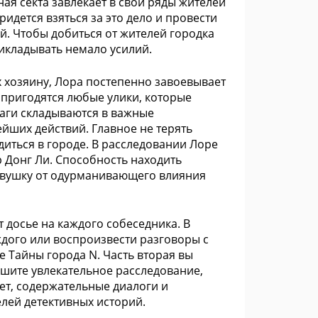
ная секта завлекает в свои ряды жителей
идется взяться за это дело и провести
й. Чтобы добиться от жителей городка
рикладывать немало усилий.
х хозяину, Лора постепенно завоевывает
 пригодятся любые улики, которые
аги складываются в важные
ейших действий. Главное не терять
иться в городе. В расследовании Лоре
 Донг Ли. Способность находить
евушку от одурманивающего влияния
 досье на каждого собеседника. В
дого или воспроизвести разговоры с
е Тайны города N. Часть вторая вы
шите увлекательное расследование,
т, содержательные диалоги и
лей детективных историй.