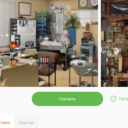
Скачать
Про
стики
Версии