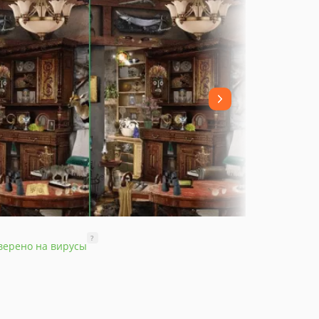
?
верено на вирусы