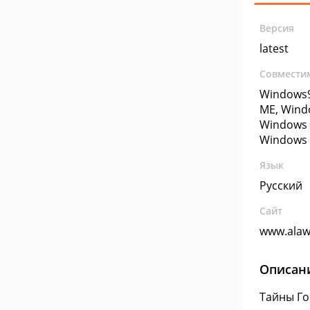
Версия
latest
Совмести
Windows9
ME, Wind
Windows 
Windows 
Язык
Русский
Сайт
www.alaw
Описан
Тайны Го