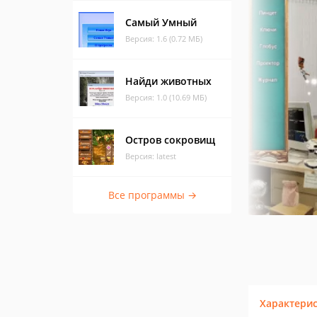
Самый Умный
Версия: 1.6 (0.72 МБ)
Найди животных
Версия: 1.0 (10.69 МБ)
Остров сокровищ
Версия: latest
Все программы →
Характери