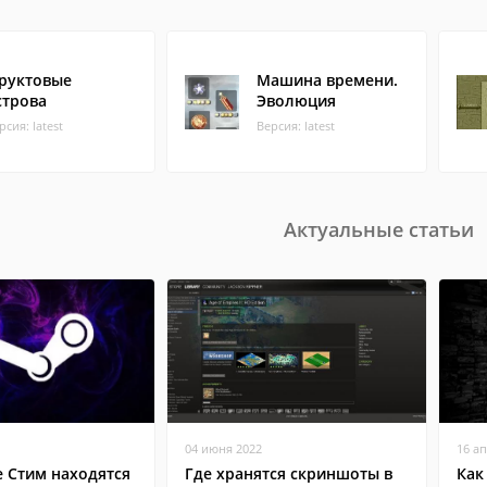
руктовые
Машина времени.
строва
Эволюция
рсия: latest
Версия: latest
Актуальные статьи
04 июня 2022
16 а
е Стим находятся
Где хранятся скриншоты в
Как