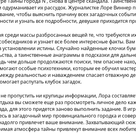
гре Тайны города N , снова в центре скандала. Таинствен
и одурманивает их рассудок. Журналистке Лоре Виннер пр
вание, чтобы выяснить причину всех загадочных событи
ности и узнать все подробности, девушке приходится п
я среди массы разбросанных вещей те, что требуются и
собеседников и узнает все более интересные факты. Вам
в установлении истины. Случайно найденные клочки бум
ьства, а таинственные анаграммы в подсказки для дальн
едь чем дольше продолжаются поиски, тем опаснее наход
могают особые психотехники, которым ее обучил мастер
между реальностью и наваждением спасает отважную д
помогает распутать клубок загадок.
 не пропустить ни крупицы информации, Лора составляет
тдыха вы сможете еще раз просмотреть личное дело каж
вда, для этого придется заново выполнить задание. В игр
есь в загадочный мир провинциального городка и совер
надолго привлечет ваше внимание. Захватывающий сюже
имая атмосфера тайны привлекут внимание всех любите