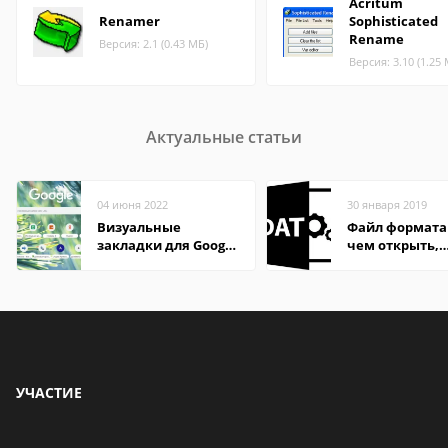
Acritum
Renamer
Sophisticated
Rename
Версия: 2.1 (0.43 МБ)
Версия: 3.10 (1.25
Актуальные статьи
04 июня 2022
30 января 2019
Визуальные
Файл формата
закладки для Google
чем открыть,
Chrome
описание,
особенности
УЧАСТИЕ