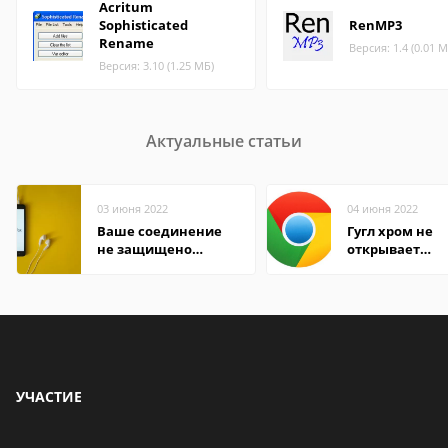
Acritum
Sophisticated
RenMP3
Rename
Версия: 1.4 (0.01 М
Версия: 3.10 (1.25 МБ)
Актуальные статьи
03 июня 2022
04 июня 2022
Ваше соединение
Гугл хром не
не защищено
открывает
firefox: как
страницы
исправить
УЧАСТИЕ