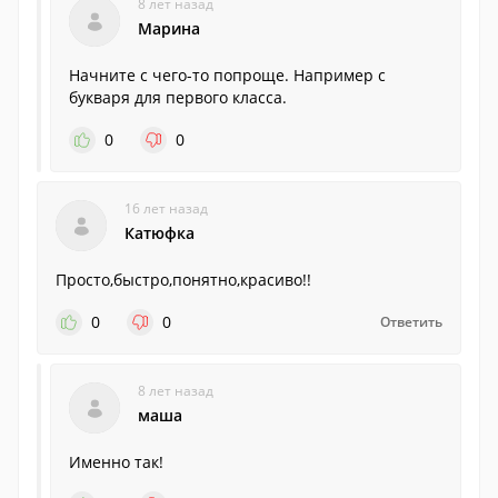
8 лет назад
Марина
Начните с чего-то попроще. Например с
букваря для первого класса.
0
0
16 лет назад
Катюфка
Просто,быстро,понятно,красиво!!
0
0
Ответить
8 лет назад
маша
Именно так!