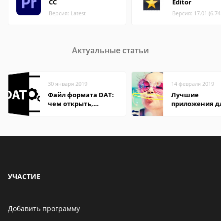
CC
Editor
Версия: Latest
Версия: 17.01 (6.7
Актуальные статьи
30 января 2019
14 февраля 2019
Файл формата DAT:
Лучшие
чем открыть,
приложения д
описание,
редактирован
особенности
фото на Windo
УЧАСТИЕ
Добавить программу