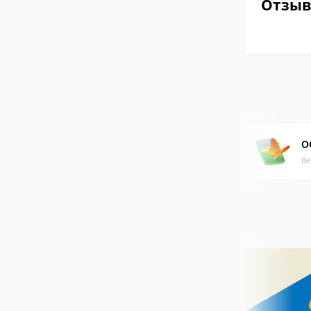
Отзы
O
Ве