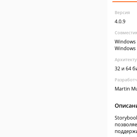
Версия
4.0.9
Совмести
Windows 
Windows 
Архитект
32 и 64 б
Разработ
Martin M
Описан
Storyboo
позволяе
поддержи