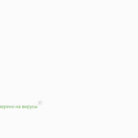
?
верено на вирусы