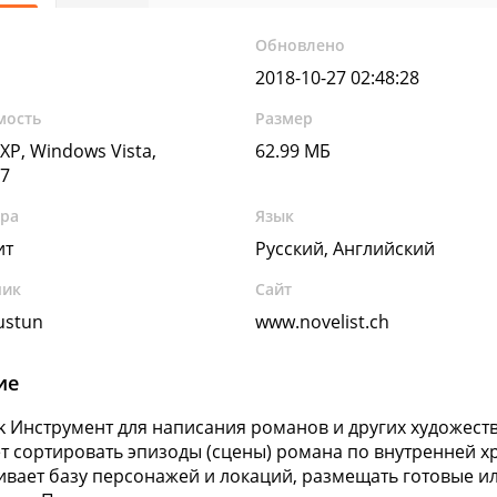
Обновлено
2018-10-27 02:48:28
мость
Размер
XP, Windows Vista,
62.99 МБ
7
ура
Язык
ит
Русский, Английский
чик
Сайт
ustun
www.novelist.ch
ие
k Инструмент для написания романов и других художес
т сортировать эпизоды (сцены) романа по внутренней 
вает базу персонажей и локаций, размещать готовые и