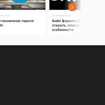
юня 2022
30 января 2019
становление пароля
Файл формата DAT: чем
йп
открыть, описание,
особенности