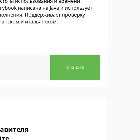
астоты использования и времени
rybook написана на Java и использует
ыполнения. Поддерживает проверку
панском и итальянском.
Скачать
тавителя
йте