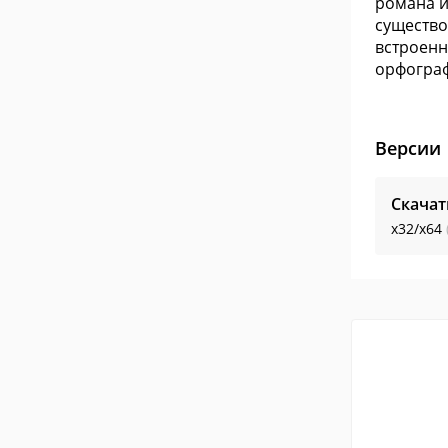
романа и
существо
встроенн
орфограф
Версии
Скачат
x32/x64