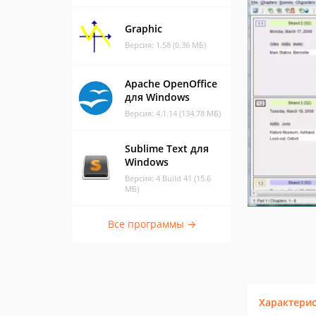
Graphic
Версия: 1.58 (0.36 МБ)
Apache OpenOffice
для Windows
Версия: 4.1.14 (134.78 МБ)
Sublime Text для
Windows
Версия: 4 Build 41 (15.6
МБ)
Все программы →
Характери