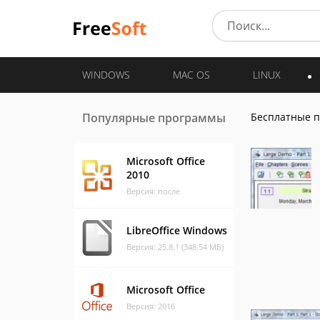
WINDOWS
MAC OS
LINUX
Популярные программы
Бесплатные 
Microsoft Office
2010
Версия: после
LibreOffice Windows
Версия: 25.8.1 (348.54 МБ)
Microsoft Office
Версия: 2016