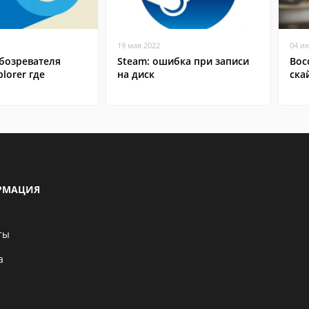
19 мая 2022
04 и
бозревателя
Steam: ошибка при записи
Вос
plorer где
на диск
ска
РМАЦИЯ
ты
а