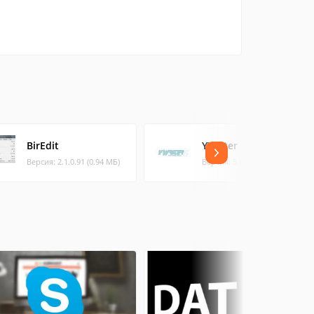
BirEdit
YWriter
Версия: 2.1.0.91 (0.94 МБ)
Версия: 5.6.1.9 (7.34 МБ)