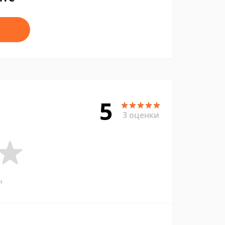
5
3 оценки
и