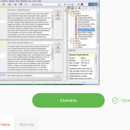
Скачать
Про
стики
Версии