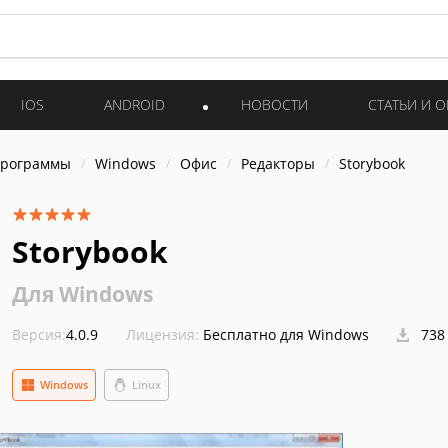
IOS
ANDROID
НОВОСТИ
СТАТЬИ И 
программы
Windows
Офис
Редакторы
Storybook
Storybook
Для Windows
Версия:
4.0.9
Лицензия:
Бесплатно для Windows
738
Windows
Linux