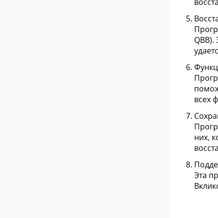
восст
Восст
Прогр
QBB).
удает
Функц
Прогр
помож
всех 
Сохра
Прогр
них, 
восст
Подде
Эта п
Вклик