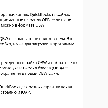
ервных копиях QuickBooks (в файлах
ющие данные из файла QBB, если их не
е можно в формате QBW.
QBW на компьютере пользователя. Это
необходимые для загрузки в программу
врежденного файла QBW и выбрать те из
можно указать файл бэкапа (QBB)для
сохранения в новый QBW-файл.
uickBooks для разных стран, включая
встралию и ЮАР.