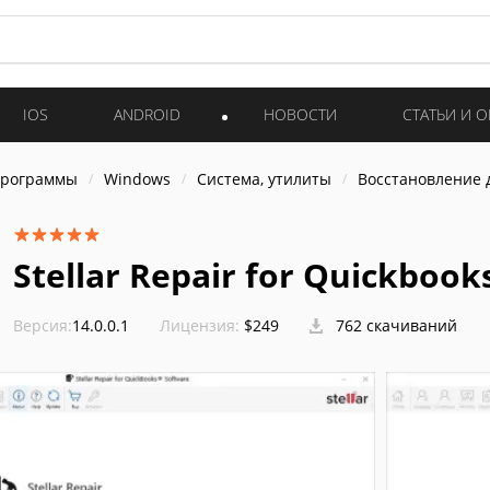
IOS
ANDROID
НОВОСТИ
СТАТЬИ И 
программы
Windows
Система, утилиты
Восстановление 
Stellar Repair for Quickbook
Версия:
14.0.0.1
Лицензия:
$249
762 скачиваний