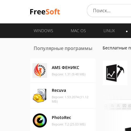
WINDOWS
MAC OS
LINUX
Популярные программы
Бесплатные 
AMS ФЕНИКС
Версия: 1.31 (9.48 МБ)
Recuva
Версия: 1.53.2074 (11.12
МБ)
PhotoRec
Версия: 7.2 (25.03 МБ)