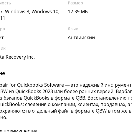
мость
Размер
7, Windows 8, Windows 10,
12.39 МБ
11
ура
Язык
ит
Английский
чик
ata Recovery Inc.
ие
Repair for Quickbooks Software — это надежный инструме
BW из QuickBooks 2023 или более ранних версий. Вдоба
з бэкапов QuickBooks в формате QBB. Восстановлению 
uickBooks: сведения о компании, клиентах, продавцах, а
охраняются в отдельный файл в формате QBW в том же в
но.
е преимущества: