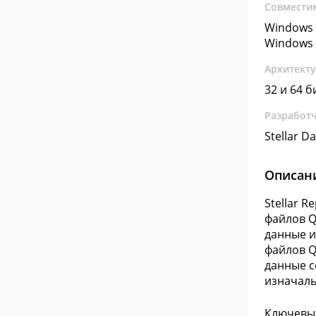
Совмести
Windows 
Windows 
Архитект
32 и 64 б
Разработ
Stellar D
Описан
Stellar 
файлов Q
данные и
файлов Q
данные с
изначаль
Ключевы