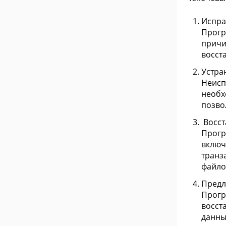
Испра
Програ
причи
восст
Устра
Неисп
необх
позво
Восст
Прогр
включ
транз
файло
Предл
Прогр
восст
данны