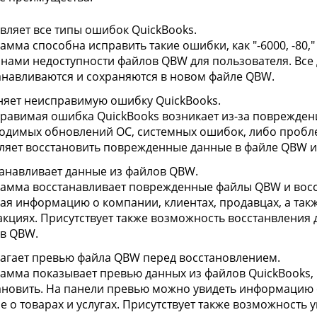
вляет все типы ошибок QuickBooks.
мма способна исправить такие ошибки, как "-6000, -80," "
нами недоступности файлов QBW для пользователя. Все
анавливаются и сохраняются в новом файле QBW.
няет неисправимую ошибку QuickBooks.
равимая ошибка QuickBooks возникает из-за повреждени
одимых обновлений ОС, системных ошибок, либо пробле
ляет восстановить поврежденные данные в файле QBW и
анавливает данные из файлов QBW.
амма восстанавливает поврежденные файлы QBW и восс
ая информацию о компании, клиентах, продавцах, а такж
акциях. Присутствует также возможность восстанвления
в QBW.
агает превью файла QBW перед восстановлением.
амма показывает превью данных из файлов QuickBooks,
ановить. На панели превью можно увидеть информацию 
е о товарах и услугах. Присутствует также возможность 