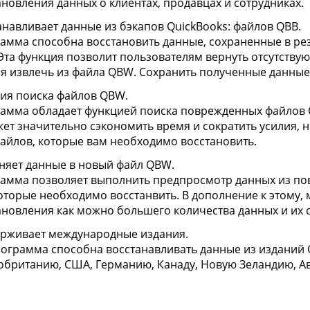
ановления данных о клиентах, продавцах и сотрудниках.
анавливает данные из бэкапов QuickBooks: файлов QBB.
амма способна восстановить данные, сохраненные в рез
 Эта функция позволит пользователям вернуть отсутству
ся извлечь из файла QBW. Сохранить полученные данны
ия поиска файлов QBW.
амма обладает функцией поиска поврежденных файлов 
ет значительно сэкономить время и сократить усилия, 
файлов, которые вам необходимо восстановить.
няет данные в новый файл QBW.
амма позволяет выполнить предпросмотр данных из по
которые необходимо восстанвить. В дополнение к этому, 
ановления как можно большего количества данных и их 
рживает международные издания.
рограмма способна восстанавливать данные из изданий Q
обританию, США, Германию, Канаду, Новую Зеландию, А