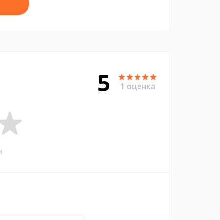
5
1 оценка
и