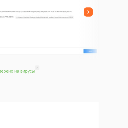
?
верено на вирусы