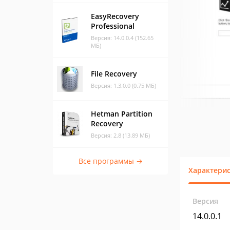
EasyRecovery
Professional
Версия: 14.0.0.4 (152.65
МБ)
File Recovery
Версия: 1.3.0.0 (0.75 МБ)
Hetman Partition
Recovery
Версия: 2.8 (13.89 МБ)
Все программы →
Характери
Версия
14.0.0.1