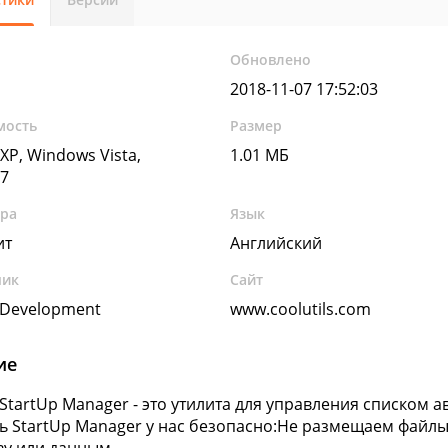
Обновлено
2018-11-07 17:52:03
мость
Размер
XP, Windows Vista,
1.01 МБ
7
ура
Язык
ит
Английский
чик
Сайт
s Development
www.coolutils.com
ие
s StartUp Manager - это утилита для управления списком
ь StartUp Manager у нас безопасно:Не размещаем файлы