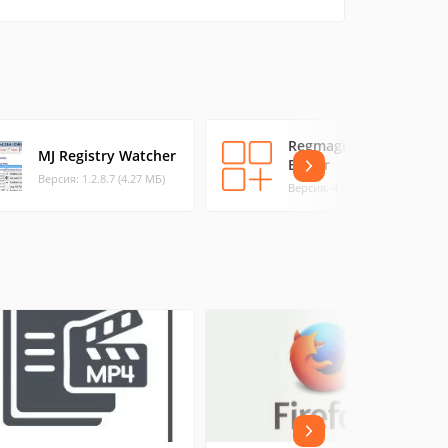
RegmagiK Registry
MJ Registry Watcher
Editor
Версия: 1.2.8.7 (4.27 МБ)
Версия: 4.9.15 (1.14 МБ)