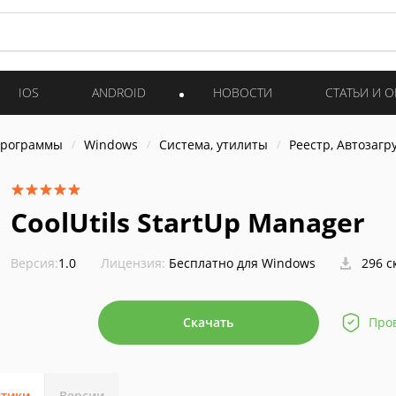
IOS
ANDROID
НОВОСТИ
СТАТЬИ И 
программы
Windows
Система, утилиты
Реестр, Автозагр
CoolUtils StartUp Manager
Версия:
1.0
Лицензия:
Бесплатно для Windows
296 с
Скачать
Про
стики
Версии