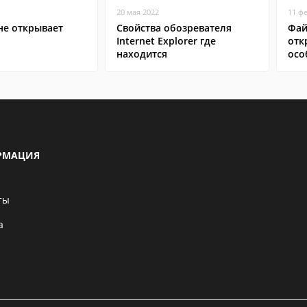
20 мая 2022
11 ф
не открывает
Свойства обозревателя
Фай
Internet Explorer где
отк
находится
осо
РМАЦИЯ
ты
а