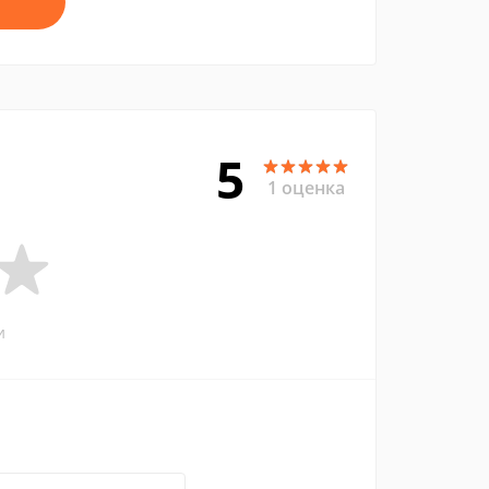
5
1 оценка
и