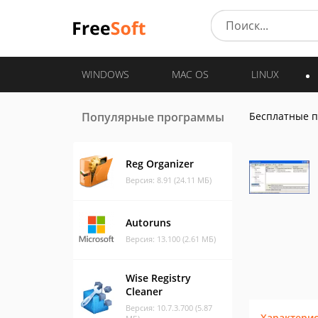
WINDOWS
MAC OS
LINUX
Популярные программы
Бесплатные 
Reg Organizer
Версия: 8.91 (24.11 МБ)
Autoruns
Версия: 13.100 (2.61 МБ)
Wise Registry
Cleaner
Версия: 10.7.3.700 (5.87
Характери