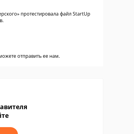
ерского» протестировала файл StartUp
в.
 можете
отправить ее нам
.
тавителя
йте