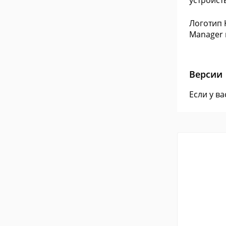
устройст
Логотип 
Manager 
Версии
Если у в