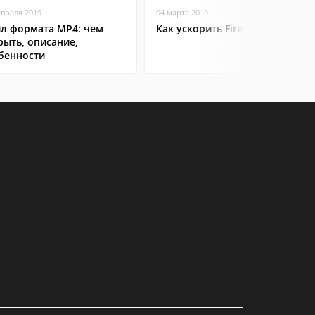
евраля 2019
04 марта 2019
л формата MP4: чем
Как ускорить Firefox
рыть, описание,
бенности