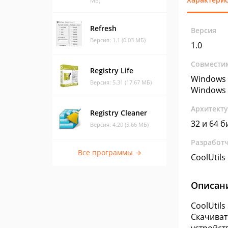
МБ)
Refresh
Версия
Версия: 1.1 (0.03 МБ)
1.0
Совмести
Registry Life
Windows 
Версия: 5.31 (17.67 МБ)
Windows 
Архитект
Registry Cleaner
32 и 64 б
Версия: 4.20 (5.66 МБ)
Разработ
Все программы →
CoolUtil
Описан
CoolUtil
Скачиват