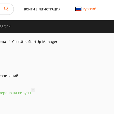
Русский
ВОЙТИ
|
РЕГИСТРАЦИЯ
ОБЗОРЫ
узка
CoolUtils StartUp Manager
качиваний
?
верено на вирусы