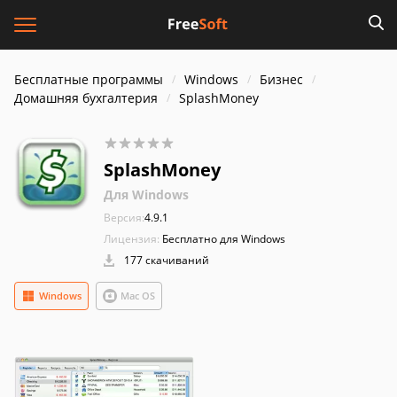
Бесплатные программы
Windows
Бизнес
Домашняя бухгалтерия
SplashMoney
SplashMoney
Для Windows
Версия:
4.9.1
Лицензия:
Бесплатно для Windows
177 скачиваний
Windows
Mac OS