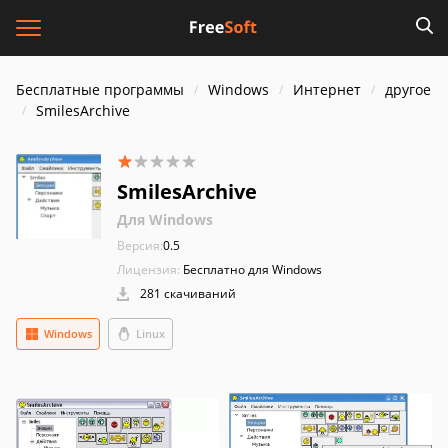
Бесплатные программы
Windows
Интернет
другое
SmilesArchive
SmilesArchive
Для Windows
Версия:
0.5
Лицензия:
Бесплатно для Windows
281 скачиваний
Windows
Linux