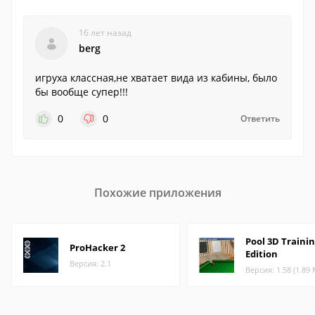
16 лет назад
berg
игруха классная,не хватает вида из кабины, было
бы вообще супер!!!
0
0
Ответить
Похожие приложения
Pool 3D Traini
ProHacker 2
Edition
Версия: 2.1
Версия: 1.58 (1.89