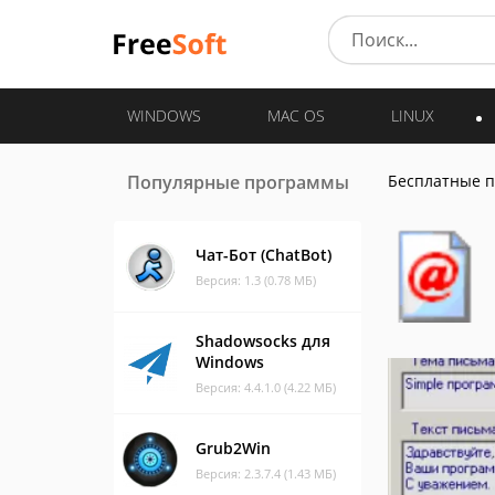
WINDOWS
MAC OS
LINUX
Популярные программы
Бесплатные 
Чат-Бот (ChatBot)
Версия: 1.3 (0.78 МБ)
Shadowsocks для
Windows
Версия: 4.4.1.0 (4.22 МБ)
Grub2Win
Версия: 2.3.7.4 (1.43 МБ)