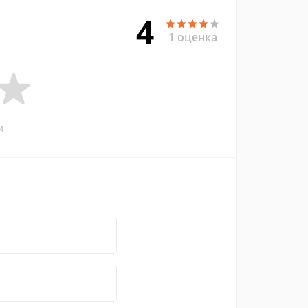
4
1 оценка
и