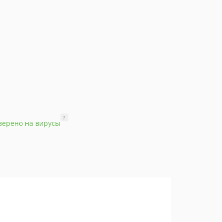
?
верено на вирусы