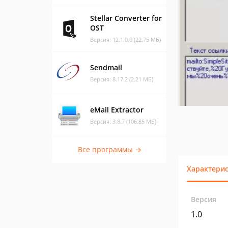
Stellar Converter for
OST
Версия: 12.1.0.0 (22.75 МБ)
Sendmail
Версия: 8.17.2 (2.21 МБ)
eMail Extractor
Версия: 3.8.7 (106.85 МБ)
Все программы →
Характери
Версия
1.0