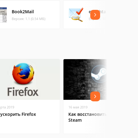
Book2Mail
ePochta Verifier
Версия: 1.1 (0.54 МБ)
Версия: 10.11.0. (10.48 МБ)
арта 2019
16 мая 2019
 ускорить Firefox
Как восстановить аккаунт в
Steam