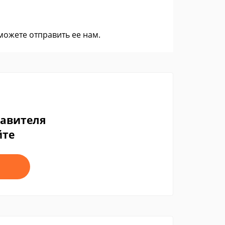
 можете
отправить ее нам
.
тавителя
йте