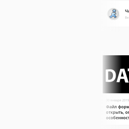
Ч
Ве
30 января 2019
Файл форм
открыть, о
особеннос