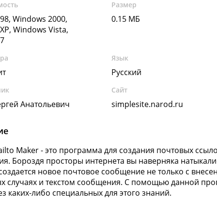
мость
Размер
98, Windows 2000,
0.15 МБ
XP, Windows Vista,
7
ура
Язык
ит
Русский
чик
Сайт
ергей Анатольевич
simplesite.narod.ru
ие
ailto Maker - это программа для создания почтовых ссыл
я. Бороздя просторы интернета вы наверняка натыкалис
создается новое почтовое сообщение не только с внесенн
х случаях и текстом сообщения. С помощью данной пр
ез каких-либо специальных для этого знаний.