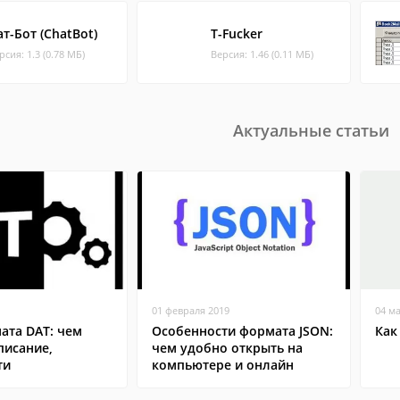
ат-Бот (ChatBot)
T-Fucker
рсия: 1.3 (0.78 МБ)
Версия: 1.46 (0.11 МБ)
Актуальные статьи
01 февраля 2019
04 м
ата DAT: чем
Особенности формата JSON:
Как
писание,
чем удобно открыть на
ти
компьютере и онлайн