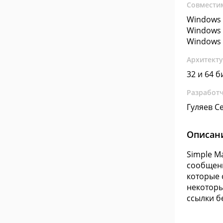
Совмести
Windows 
Windows 
Windows 
Архитект
32 и 64 б
Разработ
Гуляев С
Описан
Simple M
сообщени
которые 
некоторы
ссылки б