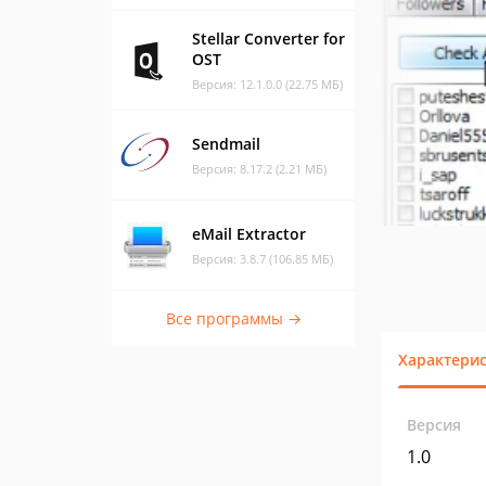
Stellar Converter for
OST
Версия: 12.1.0.0 (22.75 МБ)
Sendmail
Версия: 8.17.2 (2.21 МБ)
eMail Extractor
Версия: 3.8.7 (106.85 МБ)
Все программы →
Характери
Версия
1.0