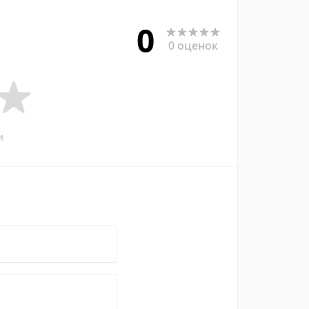
0
0 оценок
и