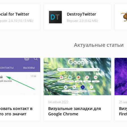
cial for Twitter
DestroyTwitter
рсия: 2.0.10 (10.13 МБ)
Версия: 2.0 (0.62 МБ)
Актуальные статьи
04 июня 2022
25 м
овать контакт в
Визуальные закладки для
Виз
то это значит
Google Chrome
Fire