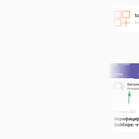
So
Ве
04 июня 2022
Верифицир
Вайбере: ч