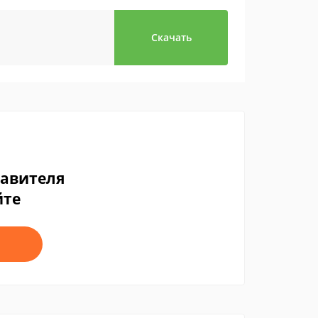
Скачать
тавителя
йте