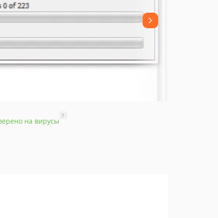
?
верено на вирусы