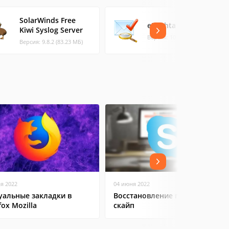
SolarWinds Free
ePochta Verifier
Kiwi Syslog Server
Версия: 10.11.0. (10.48 МБ)
Версия: 9.8.2 (83.23 МБ)
ая 2022
04 июня 2022
уальные закладки в
Восстановление пароля
fox Mozilla
скайп