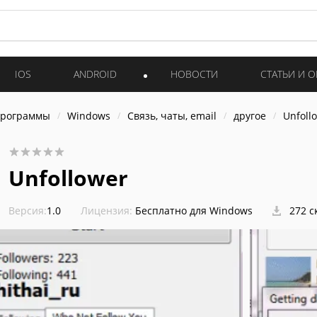
IOS
ANDROID
НОВОСТИ
СТАТЬИ И 
программы
Windows
Связь, чаты, email
другое
Unfoll
Unfollower
Версия:
1.0
Лицензия:
Бесплатно для Windows
272 с