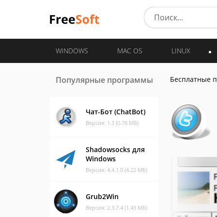
WINDOWS
MAC OS
LINUX
Популярные программы
Бесплатные 
Чат-Бот (ChatBot)
Версия: 1.3 (0.78 МБ)
Shadowsocks для
Windows
Версия: 4.4.1.0 (4.22 МБ)
Grub2Win
Версия: 2.3.7.4 (1.43 МБ)