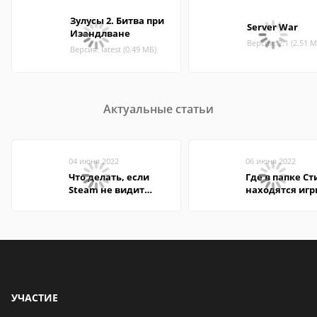
Зулусы 2. Битва при
Server War
Изандлване
Версия: 2.1 (2.51 М
Версия: latest (0.49 МБ)
Актуальные статьи
04 июня 2022
06 июня 2022
Что делать, если
Где в папке С
Steam не видит
находятся иг
установленную игру
УЧАСТИЕ