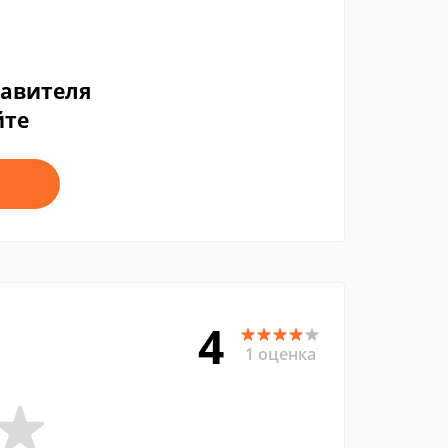
тавителя
йте
4
1 оценка