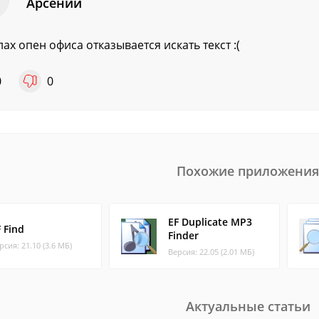
Арсений
лах опен офиса отказывается искать текст :(
0
0
Похожие приложения
EF Duplicate MP3
 Find
Finder
рсия: 21.10 (3.6 МБ)
Версия: 22.05 (2.01 МБ)
Актуальные статьи