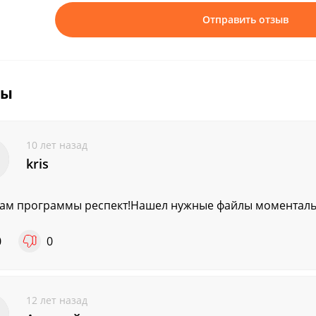
Отправить отзыв
вы
10 лет назад
kris
ам программы респект!Нашел нужные файлы моменталь
0
0
12 лет назад