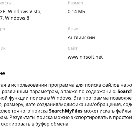
мость
Размер
XP, Windows Vista,
0.14 МБ
7, Windows 8
ура
Язык
Английский
чик
Сайт
www.nirsoft.net
ие
тая в использовании программа для поиска файлов на же
 различным параметрам, а также по содержанию.
Searc
ной функции поиска в Windows. Эта программа позволяе
, размеру, дате создания/модификации/обращения, сод
 более точного поиска
SearchMyFiles
может искать файлы
ам. Результаты поиска можно экспортировать в простой
 скопировать в буфер обмена.