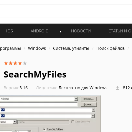
IOS
ANDROID
НОВОСТИ
СТАТЬИ И 
программы
Windows
Система, утилиты
Поиск файлов
SearchMyFiles
Версия:
3.16
Лицензия:
Бесплатно для Windows
812 