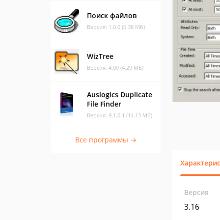
Поиск файлов
Версия: 1.0.0 (0.38 МБ)
WizTree
Версия: 4.09 (4.29 МБ)
Auslogics Duplicate
File Finder
Версия: 9.1.0.1 (14.13 МБ)
Все программы →
Характери
Версия
3.16