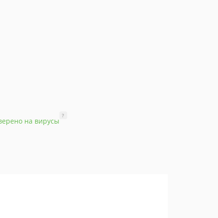
?
верено на вирусы