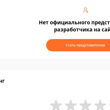
Нет официального предс
разработчика на са
Стать представителем
нг