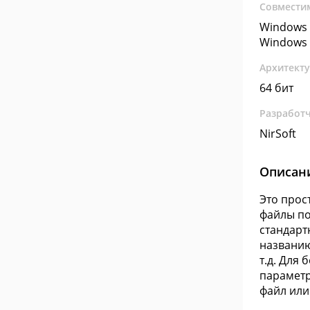
Совмести
Windows 
Windows 
Архитект
64 бит
Разработ
NirSoft
Описан
Это прос
файлы по
стандарт
названию
т.д. Для
параметр
файл или