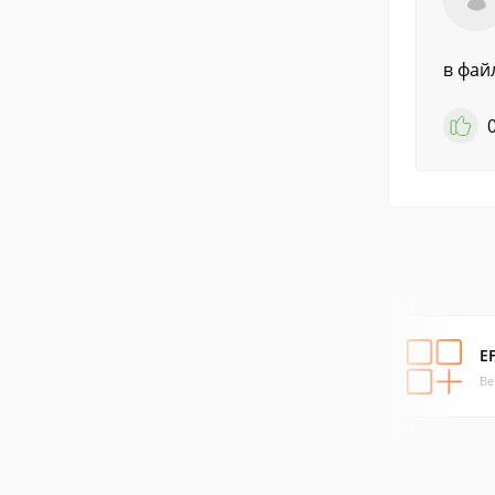
в фай
EF
Ве