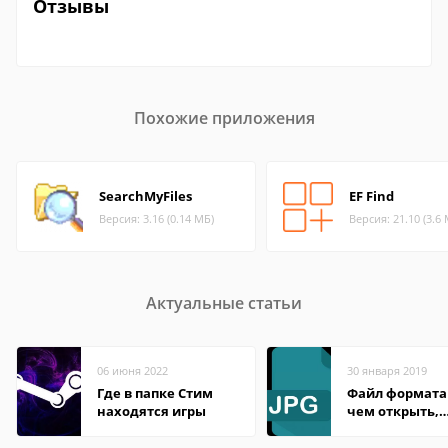
Отзывы
Похожие приложения
SearchMyFiles
EF Find
Версия: 3.16 (0.14 МБ)
Версия: 21.10 (3.6
Актуальные статьи
06 июня 2022
30 января 2019
Где в папке Стим
Файл формата 
находятся игры
чем открыть,
описание,
особенности