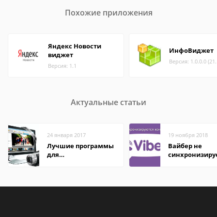
Похожие приложения
Яндекс Новости
ИнфоВиджет
виджет
Версия: 1.0.0.0 (21
Версия: 1.1
Актуальные статьи
24 января 2017
19 ноября 2018
Лучшие программы
Вайбер не
для
синхронизиру
редактирования
контакты
видео: подробные
обзоры