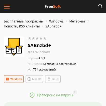
Бесплатные программы
Windows
Интернет
Новости, RSS клиенты
SABnzbd+
SABnzbd+
Для Windows
Версия:
4.0.3
Лицензия:
Бесплатно для Windows
791 скачиваний
Windows
Mac OS
Linux
?
Проверено на вирусы