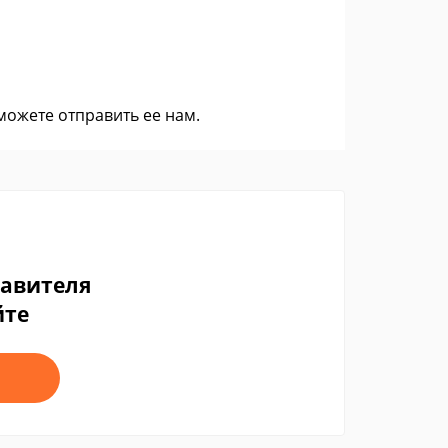
 можете
отправить ее нам
.
тавителя
йте