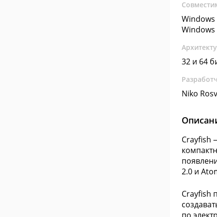
Совмести
Windows 
Windows 
Архитект
32 и 64 б
Разработ
Niko Rosv
Описан
Crayfish
компактн
появлени
2.0 и Ato
Crayfish
создават
по элект