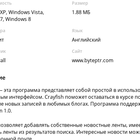
мость
Размер
XP, Windows Vista,
1.88 МБ
7, Windows 8
ура
Язык
ит
Английский
чик
Сайт
all
www.byteptr.com
ие
 — эта программа представляет собой простой в использ
ым интерфейсом. Crayfish поможет оставаться в курсе п
е новых записей в любимых блогах. Программа поддерж
m 1.0.
 позволяет добавлять собственные новостные ленты, име
ь ленты из результатов поиска. Интересные новости мож
ронной почте.