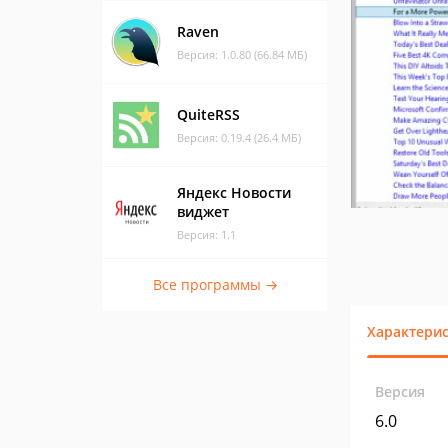
Raven
Версия: 1.0.80 (66.84 МБ)
QuiteRSS
Версия: 0.19.4 (26.4 МБ)
Яндекс Новости
виджет
Версия: 1.1
Все программы →
Характери
Версия
6.0