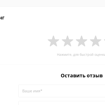
нг
Нажмите, для быстрой оценк
Оставить отзыв
Ваше имя*