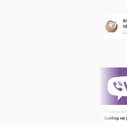
R
D
Ве
21 ноября 201
Вайбер не 