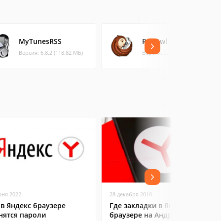
MyTunesRSS
RSSOwl
Версия: 6.8.2 (118.82 МБ)
Версия: 2.2.1 (3.84 МБ)
юня 2022
28 декабря 2018
 в Яндекс браузере
Где закладки в Яндекс
нятся пароли
браузере на Андроид