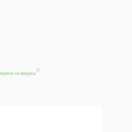
?
верено на вирусы