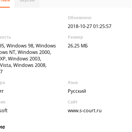
Обновлено
2018-10-27 01:25:57
мость
Размер
5, Windows 98, Windows
26.25 МБ
ows NT, Windows 2000,
XP, Windows 2003,
Vista, Windows 2008,
7
ура
Язык
ит
Русский
чик
Сайт
soft
www.s-court.ru
ие