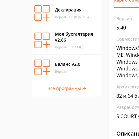
Декларация
Версия: 1.0 (0.02 МБ)
Версия
5.40
Моя бухгалтерия
Совмести
v2.86
Версия: (3.03 МБ)
Windows9
ME, Wind
Windows 
Баланс v2.0
Windows 
Версия:
Windows 
Архитект
Все программы →
32 и 64 б
Разработ
S COURT 
Описан