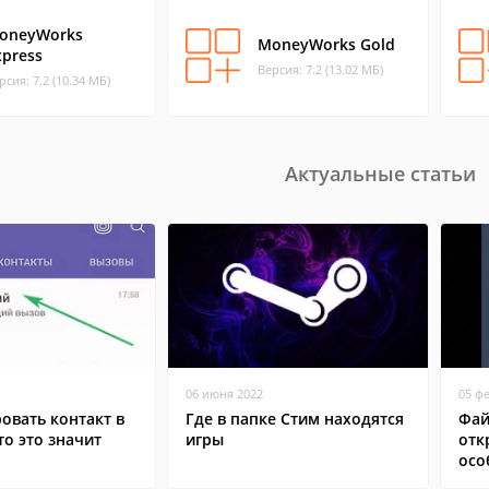
oneyWorks
MoneyWorks Gold
xpress
Версия: 7.2 (13.02 МБ)
рсия: 7.2 (10.34 МБ)
Актуальные статьи
06 июня 2022
05 ф
овать контакт в
Где в папке Стим находятся
Фай
то это значит
игры
отк
осо