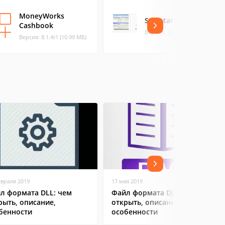
MoneyWorks
Secretariat
Cashbook
Версия: 14.0.123 (3.8 МБ)
Версия: 8.1.4r1 (10.99 МБ)
евраля 2019
17 мая 2019
л формата DLL: чем
Файл формата DJVu: чем
рыть, описание,
открыть, описание,
бенности
особенности