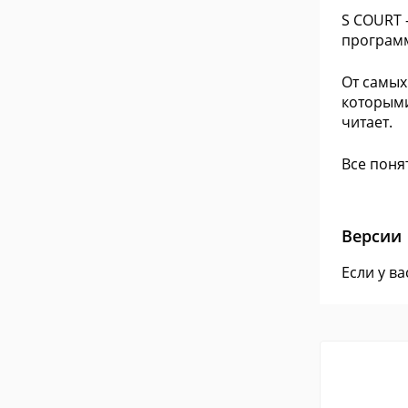
S COURT 
программ
От самых
которыми
читает.
Все понят
Версии
Если у в