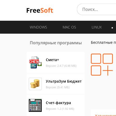
WINDOWS
MAC OS
LINUX
Популярные программы
Бесплатные 
Смета+
Версия: 2.4.7 (4.48 МБ)
УльтраЗум Бюджет
Версия: (9.41 МБ)
Счет-фактура
Версия: 1.2 (1.92 МБ)
Характери