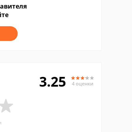
тавителя
йте
3.25
4 оценки
и