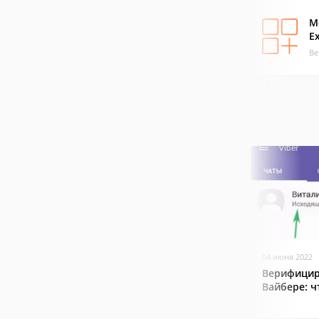
M
E
Ве
04 июня 2022
Верифицир
Вайбере: ч