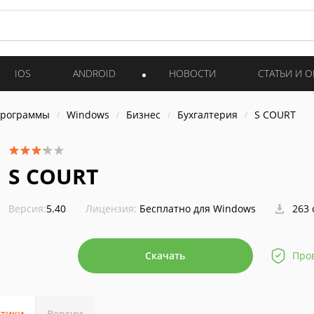
IOS
ANDROID
НОВОСТИ
СТАТЬИ И 
программы
Windows
Бизнес
Бухгалтерия
S COURT
S COURT
Версия:
5.40
Лицензия:
Бесплатно для Windows
263 
Скачать
Про
стики
Версии