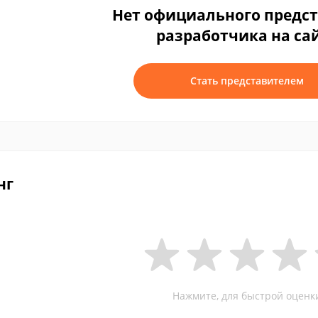
Нет официального предс
разработчика на са
Стать представителем
нг
Нажмите, для быстрой оценк