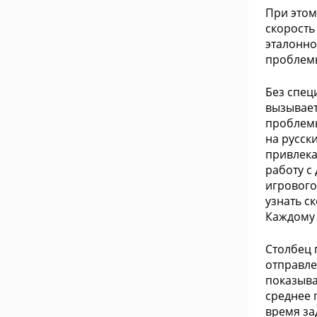
При этом
скорость
эталонно
проблемы
Без спец
вызывает
проблемы
на русск
привлека
работу с
игрового
узнать с
Каждому 
Столбец 
отправле
показыва
среднее 
время за