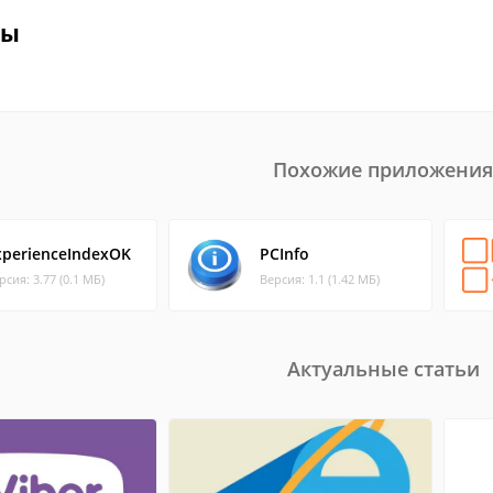
вы
Похожие приложения
xperienceIndexOK
PCInfo
рсия: 3.77 (0.1 МБ)
Версия: 1.1 (1.42 МБ)
Актуальные статьи