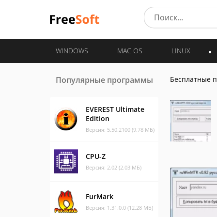
WINDOWS
MAC OS
LINUX
Популярные программы
Бесплатные 
EVEREST Ultimate
Edition
Версия: 5.50.2100 (9.78 МБ)
CPU-Z
Версия: 2.02 (2.03 МБ)
FurMark
Версия: 1.31.0.0 (12.28 МБ)