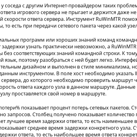
 у соседа с другим Интернет-провайдером таких проблем 
 ответа игрового сервера не прыгает и держится даже не
й скорости ответа сервера. Инструмент RuWinMTR помож
, то есть при передачи сетевого пакета через какой узе
иальных программ или хороших знаний команд командно
 задержки узнать практически невозможно, а RuWinMTR
 без соответствующих знаний командной строки. К том
ий язык, поэтому разобраться с ней будет легко. Интерф
тельным дизайном и выполнен в стиле минимализма, но 
 данным инструментом. В поле хост необходимо указать 
 сервера, до которого необходимо проверить маршрут ч
корость ответа каждого узла в данном маршруте. Данные 
узлу проставляется свой номер в маршруте.
потери% показывает процент потерь сетевых пакетов. С
но запросов. Столбец получено показывает количество 
ет лучшее время задержки ответа, то есть наименьшее в
показывает среднее время задержки конкретного узла. 
держки ответа, то есть наибольшее время ответа конкре