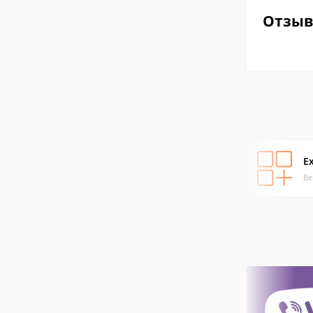
Отзы
E
Ве