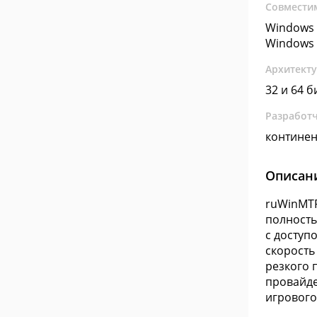
Совмести
Windows 
Windows 
Архитект
32 и 64 б
Разработ
контине
Описан
ruWinMTR
полность
с доступ
скорость
резкого 
провайде
игрового