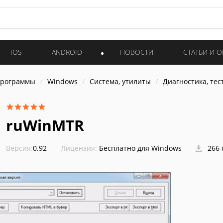
IOS
ANDROID
НОВОСТИ
СТАТЬИ И 
программы
Windows
Система, утилиты
Диагностика, тес
ruWinMTR
Версия:
0.92
Лицензия:
Бесплатно для Windows
266 