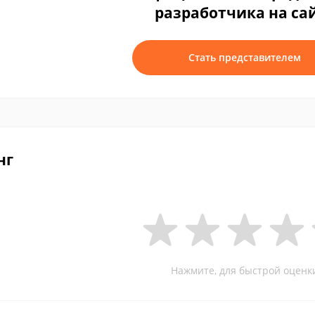
разработчика на са
Стать представителем
нг
Нажмите, для быстрой оценк