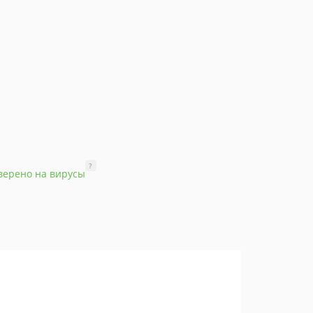
?
верено на вирусы