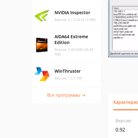
NVIDIA Inspector
Версия: 2.1.3.20 (0.13 МБ)
AIDA64 Extreme
Edition
Версия: 6.80.6200 (45.49
МБ)
WinThruster
Версия: 1.5.7.190
Все программы →
Характери
Версия
0.92