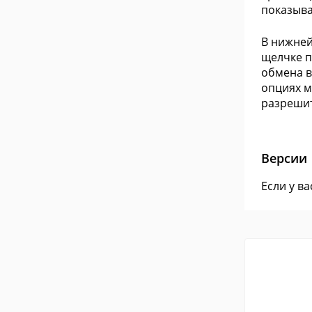
показыва
В нижней
щелчке п
обмена в
опциях м
разрешит
Версии
Если у в