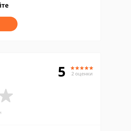
йте
5
2 оценки
и