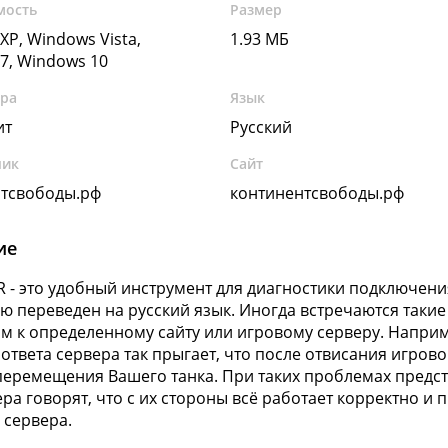
мость
Размер
XP, Windows Vista,
1.93 МБ
7, Windows 10
ура
Язык
ит
Русский
чик
Сайт
нтсвободы.рф
континентсвободы.рф
ие
 - это удобный инструмент для диагностики подключения
ю переведен на русский язык. Иногда встречаются таки
ом к определенному сайту или игровому серверу. Наприм
 ответа сервера так прыгает, что после отвисания игро
перемещения Вашего танка. При таких проблемах предс
ра говорят, что с их стороны всё работает корректно и п
 сервера.