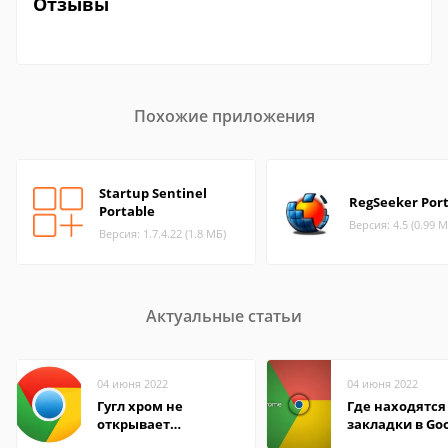
Отзывы
Похожие приложения
Startup Sentinel
RegSeeker Por
Portable
Версия: 4.5 (0.99 М
Версия: 1.7.4.22 (1.8 МБ)
Актуальные статьи
04 июня 2022
04 июня 2022
Гугл хром не
Где находятся
открывает
закладки в Go
страницы
Chrome