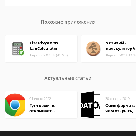
Похожие приложения
LizardSystems
5 стихий -
LanCalculator
калькулятор б
Версия: 2.0.1.58 (41 МБ)
Версия: 2023 (12.3
Актуальные статьи
04 июня 2022
30 января 2019
Гугл хром не
Файл формата
открывает
чем открыть,
страницы
описание,
особенности