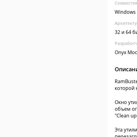
Совмести
Windows 
Архитект
32 и 64 б
Разработ
Onyx Mod
Описан
RamBuste
которой 
Окно ути
объем оп
"Clean up
Эта утил
перезагр