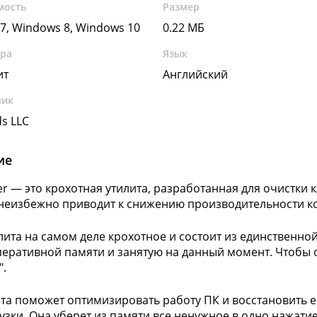
мость
Размер
7, Windows 8, Windows 10
0.22 МБ
ура
Язык
ит
Английский
чик
s LLC
ие
r — это крохотная утилита, разработанная для очистки 
неизбежно приводит к снижению производительности к
лита на самом деле крохотное и состоит из единственн
еративной памяти и занятую на данный момент. Чтобы о
".
ита поможет оптимизировать работу ПК и восстановить 
узки. Она уберет из памяти все ненужное в одно нажати