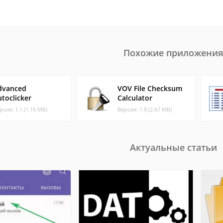
Похожие приложения
dvanced
VOV File Checksum
toclicker
Calculator
рсия: 1.1 (1.16 МБ)
Версия: 1.8 (2.67 МБ)
Актуальные статьи