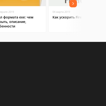
евраля 2019
04 марта 2019
л формата exe: чем
Как ускорить Firefox
рыть, описание,
бенности