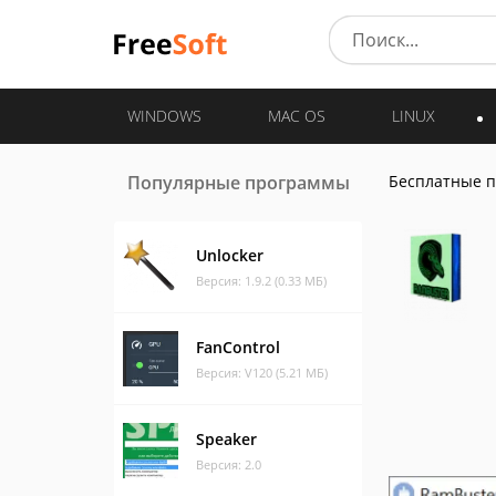
WINDOWS
MAC OS
LINUX
Популярные программы
Бесплатные 
Unlocker
Версия: 1.9.2 (0.33 МБ)
FanControl
Версия: V120 (5.21 МБ)
Speaker
Версия: 2.0