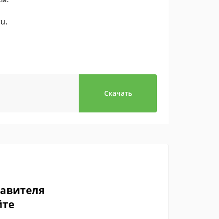
ru.
Скачать
тавителя
йте