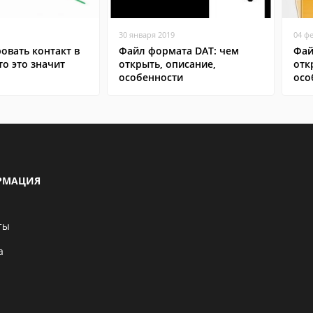
30 января 2019
04 ф
овать контакт в
Файл формата DAT: чем
Фай
то это значит
открыть, описание,
отк
особенности
осо
РМАЦИЯ
ты
а