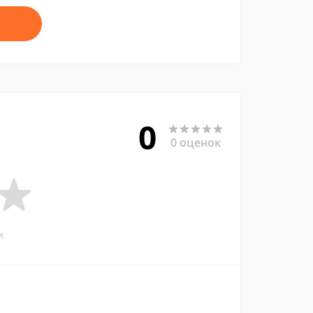
0
0 оценок
и