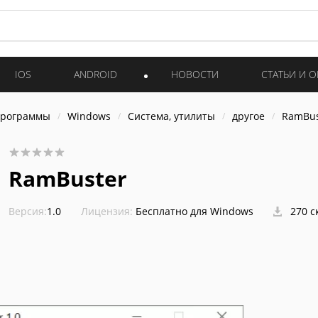
IOS
ANDROID
НОВОСТИ
СТАТЬИ И 
программы
Windows
Система, утилиты
другое
RamBus
RamBuster
Версия:
1.0
Лицензия:
Бесплатно для Windows
270 с