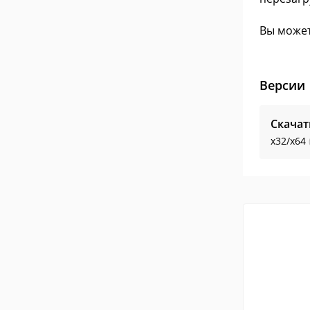
Вы может
Версии
Скачат
x32/x64