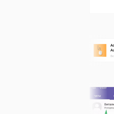
A
Au
Ве