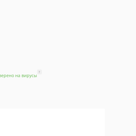
?
верено на вирусы