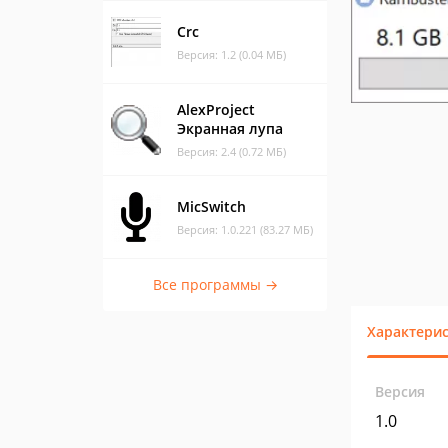
Crc
Версия: 1.2 (0.04 МБ)
AlexProject
Экранная лупа
Версия: 2.4 (0.72 МБ)
MicSwitch
Версия: 1.0.221 (83.27 МБ)
Все программы →
Характери
Версия
1.0