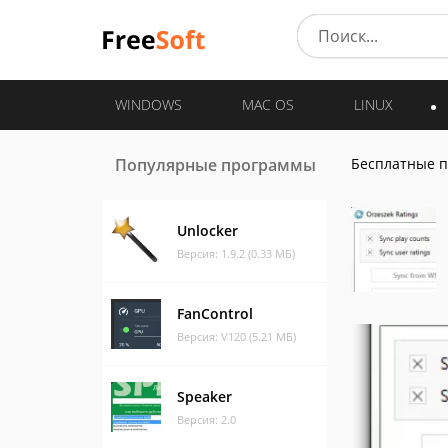
WINDOWS
MAC OS
LINUX
Популярные программы
Бесплатные 
Unlocker
Версия: 1.9.2 (0.33 МБ)
FanControl
Версия: V120 (5.21 МБ)
Speaker
Версия: 2.0