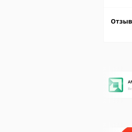
Отзы
A
Ве