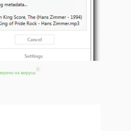
?
верено на вирусы