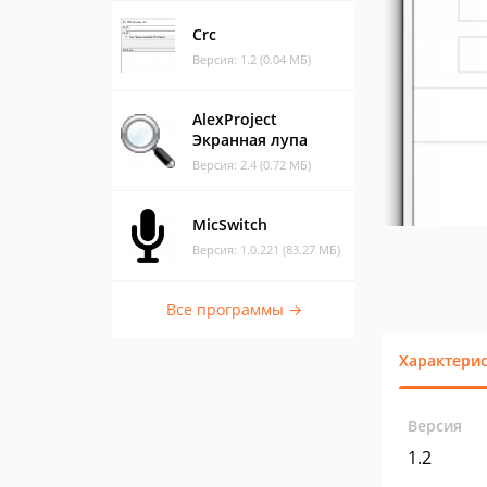
Crc
Версия: 1.2 (0.04 МБ)
AlexProject
Экранная лупа
Версия: 2.4 (0.72 МБ)
MicSwitch
Версия: 1.0.221 (83.27 МБ)
Все программы →
Характери
Версия
1.2