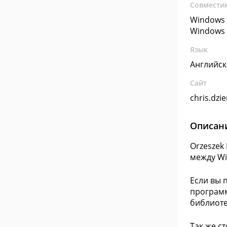
Совмести
Windows 
Windows 
Язык
Английс
Сайт
chris.dz
Описан
Orzeszek
между Wi
Если вы 
программ
библиоте
Так же с