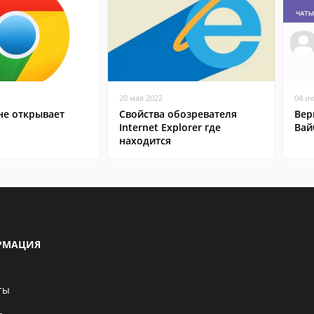
20 мая 2022
04 и
не открывает
Свойства обозревателя
Вер
Internet Explorer где
Вай
находится
РМАЦИЯ
ты