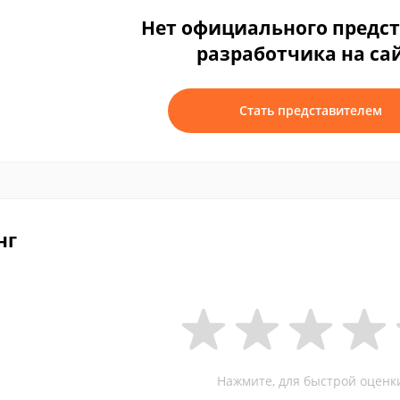
Нет официального предс
разработчика на са
Стать представителем
нг
Нажмите, для быстрой оценк