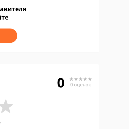
тавителя
йте
0
0 оценок
и