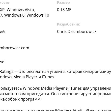
мость
Размер
XP, Windows Vista,
0.18 МБ
7, Windows 8, Windows 10
Разработчик
кий
Chris Dziemborowicz
iemborowicz.com
ие
 Ratings — это бесплатная утилита, которая синхронизир
ndows Media Player и iTunes.
пользуетесь Windows Media Player и iTunes для управлен
а может вам пригодится. Она синхронизирует информаци
ках обоих программ.
тоит отметить, что поскольку Windows Media Player не п