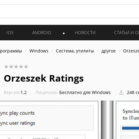
IOS
ANDROID
НОВОСТИ
СТАТЬИ И 
программы
Windows
Система, утилиты
другое
Orzesze
Orzeszek Ratings
Версия:
1.2
Лицензия:
Бесплатно для Windows
248 с