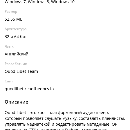
Windows 7, Windows 8, Windows 10
Размер
52.55 МБ
Архитектура
32 и 64 бит
Язык
Английский
Разработчик
Quod Libet Team
Сайт
quodlibet.readthedocs.io
Описание
Quod Libet - это кроссплатформенный аудио плеер,
который позволяет слушать музыку, составлять плейлисты,
управлять медиатекой и редактировать метаднные. Он
основан на GTK+, написан на Python, и использует