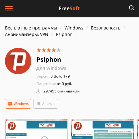
Бесплатные программы
Windows
Безопасность
Анонимайзеры, VPN
Psiphon
Psiphon
Для Windows
Версия:
3 Build 179
Лицензия:
от 0 руб.
297455 скачиваний
Windows
Android