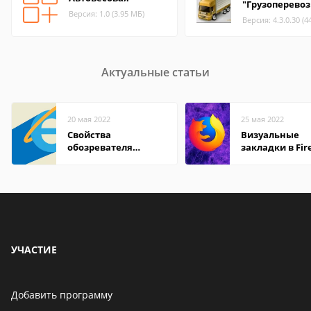
"Грузоперевоз
Версия: 1.0 (3.95 МБ)
Версия: 4.3.0.30 (4
Актуальные статьи
20 мая 2022
25 мая 2022
Свойства
Визуальные
обозревателя
закладки в Fir
Internet Explorer где
Mozilla
находится
УЧАСТИЕ
Добавить программу