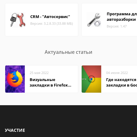
Программа дл
CRM - "Автосервис"
авторазборки
Версия: 3.2.8.33 (33.88 МБ)
Версия: 1.47
Актуальные статьи
25 мая 2022
04 июня 2022
Визуальные
Где находятся
закладки в Firefox
закладки в Go
Mozilla
Chrome
УЧАСТИЕ