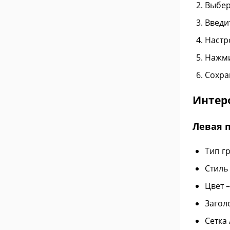
Выбер
Введи
Настро
Нажми
Сохра
Интер
Левая 
Тип г
Стиль
Цвет 
Загол
Сетка