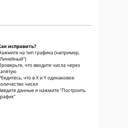
Как исправить?
Нажмите на тип графика (например,
"Линейный")
Проверьте, что вводите числа через
запятую
Убедитесь, что в X и Y одинаковое
количество чисел
Введите данные и нажмите "Построить
график"