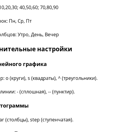
0,20,30; 40,50,60; 70,80,90
ок: Пн, Ср, Пт
олбцов: Утро, День, Вечер
нительные настройки
нейного графика
: o (круги), s (квадраты), ^ (треугольники).
линии: - (сплошная), -- (пунктир).
стограммы
ar (столбцы), step (ступенчатая).