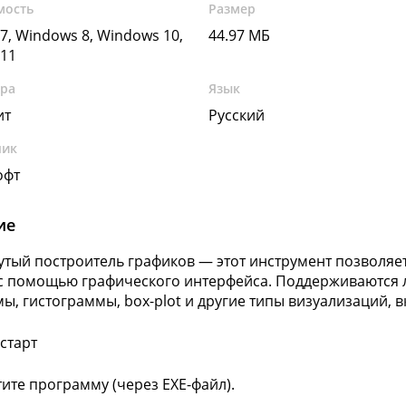
мость
Размер
7, Windows 8, Windows 10,
44.97 МБ
11
ура
Язык
ит
Русский
чик
офт
ие
тый построитель графиков — этот инструмент позволяе
с помощью графического интерфейса. Поддерживаются л
ы, гистограммы, box-plot и другие типы визуализаций, 
старт
тите программу (через EXE-файл).