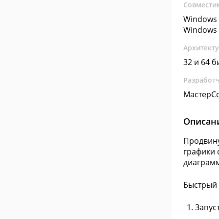
Совмести
Windows 
Windows 
Архитект
32 и 64 б
Разработ
МастерС
Описан
Продвину
графики 
диаграмм
Быстрый 
Запус