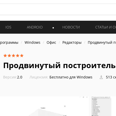
IOS
ANDROID
НОВОСТИ
СТАТЬИ И 
программы
Windows
Офис
Редакторы
Продвинутый п
Продвинутый построитель
Версия:
2.0
Лицензия:
Бесплатно для Windows
513 с