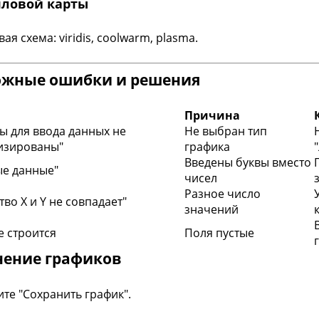
пловой карты
ая схема: viridis, coolwarm, plasma.
жные ошибки и решения
Причина
ы для ввода данных не
Не выбран тип
изированы"
графика
Введены буквы вместо
е данные"
чисел
Разное число
во X и Y не совпадает"
значений
е строится
Поля пустые
нение графиков
те "Сохранить график".