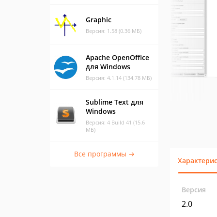
Graphic
Версия: 1.58 (0.36 МБ)
Apache OpenOffice
для Windows
Версия: 4.1.14 (134.78 МБ)
Sublime Text для
Windows
Версия: 4 Build 41 (15.6
МБ)
Все программы →
Характери
Версия
2.0