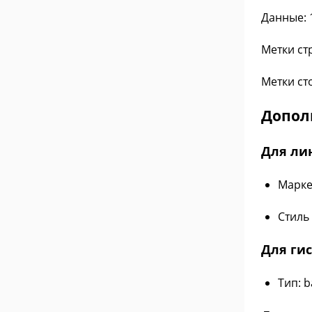
Данные: 1
Метки стр
Метки ст
Допол
Для ли
Маркер
Стиль 
Для ги
Тип: b