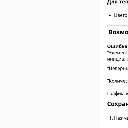
Для те
Цветов
Возмо
Ошибка
"Элемент
инициал
"Неверны
"Количест
График н
Сохра
Нажми