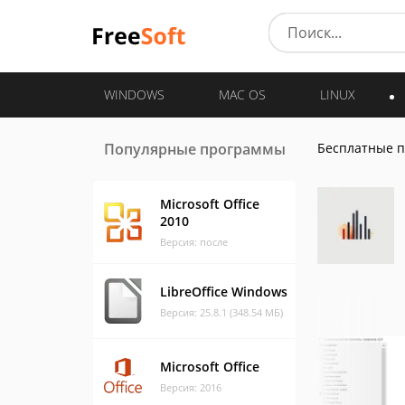
WINDOWS
MAC OS
LINUX
Популярные программы
Бесплатные 
Microsoft Office
2010
Версия: после
LibreOffice Windows
Версия: 25.8.1 (348.54 МБ)
Microsoft Office
Версия: 2016