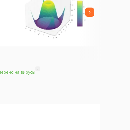
?
верено на вирусы