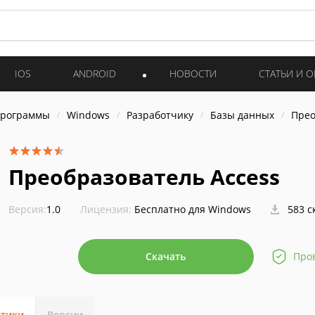
IOS
ANDROID
НОВОСТИ
СТАТЬИ И 
программы
Windows
Разработчику
Базы данных
Прео
Преобразователь Access
Версия:
1.0
Лицензия:
Бесплатно для Windows
583 с
Скачать
Про
стики
Версии