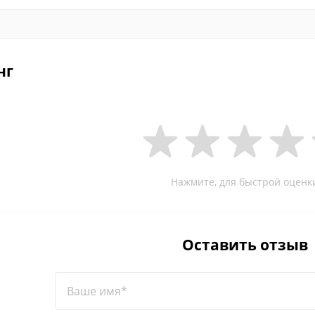
нг
Нажмите, для быстрой оценк
Оставить отзыв
Ваше имя*