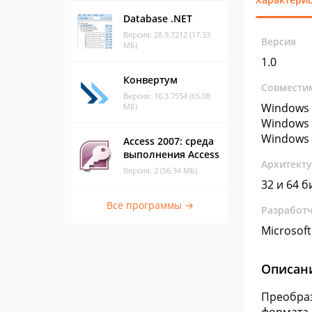
Database .NET
Версия: 28.9.7212 (17.33
Версия
МБ)
1.0
Конвертум
Совмести
Версия: 10.3.7554 (65.08
Windows 
МБ)
Windows 
Windows 
Access 2007: среда
выполнения Access
Архитект
Версия: 2 (56.34 МБ)
32 и 64 б
Все программы →
Разработ
Microsoft
Описан
Преобраз