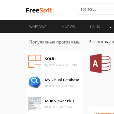
WINDOWS
MAC OS
LINUX
Популярные программы
Бесплатные 
SQLite
Версия: 3.22.0 (0.71 МБ)
My Visual Database
Версия: 5.3 (7.68 МБ)
MDB Viewer Plus
Версия: 2.50 (4.14 МБ)
Характери