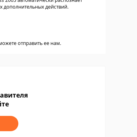
ess 2003 автоматически распознает
их дополнительных действий.
 можете
отправить ее нам
.
тавителя
йте