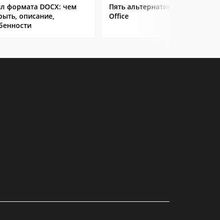
л формата DOCX: чем
Пять альтернатив Microsoft
рыть, описание,
Office
бенности