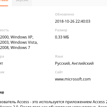
Обновлено
2018-10-26 22:40:03
мость
Размер
2000, Windows XP,
0.33 МБ
2003, Windows Vista,
2008, Windows 7
ура
Язык
ит
Русский, Английский
чик
Сайт
www.microsoft.com
ие
ователь Access - это используется приложением Access