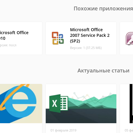
Похожие приложения
Microsoft Office
crosoft Office
2007 Service Pack 2
010
(SP2)
рсия: посл
Версия: 1 (37.25 МБ)
Актуальные статьи
01 февраля 2019
05 ф