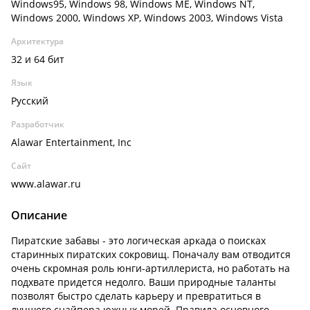
Windows95, Windows 98, Windows ME, Windows NT,
Windows 2000, Windows XP, Windows 2003, Windows Vista
Архитектура
32 и 64 бит
Язык
Русский
Разработчик
Alawar Entertainment, Inc
Сайт
www.alawar.ru
Описание
Пиратские забавы - это логическая аркада о поисках
старинных пиратских сокровищ. Поначалу вам отводится
очень скромная роль юнги-артиллериста, но работать на
подхвате придется недолго. Ваши природные таланты
позволят быстро сделать карьеру и превратиться в
лучшего снайпера южных морей. Правила основного