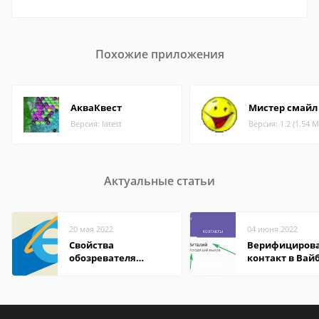
Похожие приложения
АкваКвест
Мистер смайл
Версия: latest
Версия: 1.2 (1.54 М
Актуальные статьи
20 мая 2022
04 июня 2022
Свойства
Верифициров
обозревателя
контакт в Вай
Internet Explorer где
что это значит
находится