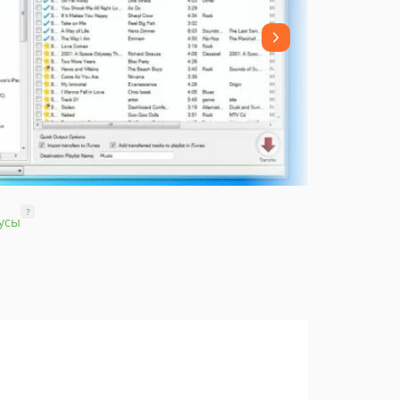
?
усы