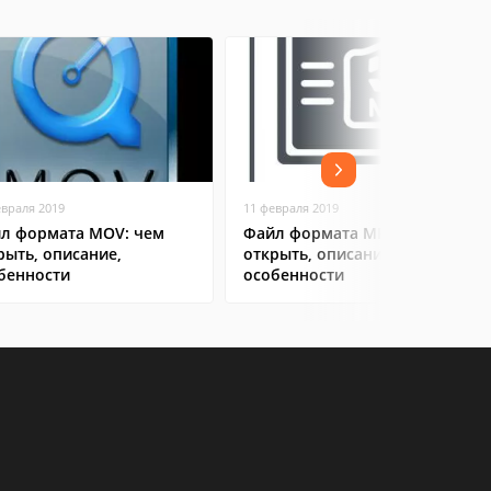
евраля 2019
11 февраля 2019
л формата MOV: чем
Файл формата MP4: чем
рыть, описание,
открыть, описание,
бенности
особенности