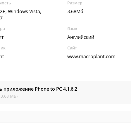
мость
Размер
XP, Windows Vista,
3.68Мб
7
ура
Язык
ит
Английский
чик
Сайт
nt
www.macroplant.com
ь приложение Phone to PC
4.1.6.2
(3.68 МБ)