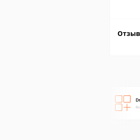
Отзы
D
Ве