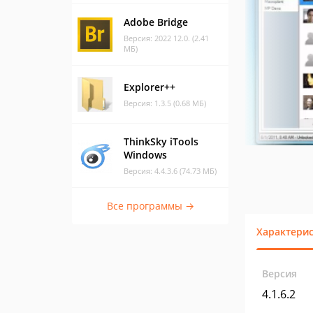
Adobe Bridge
Версия: 2022 12.0. (2.41
МБ)
Explorer++
Версия: 1.3.5 (0.68 МБ)
ThinkSky iTools
Windows
Версия: 4.4.3.6 (74.73 МБ)
Все программы →
Характери
Версия
4.1.6.2