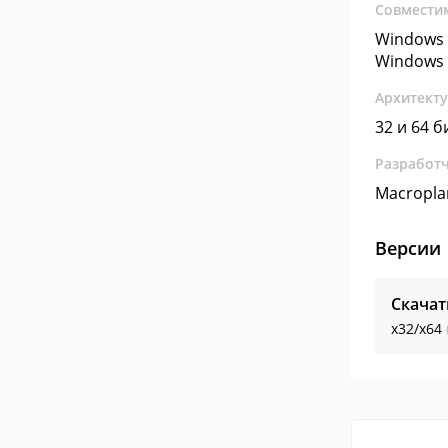
Совмести
Windows 
Windows 
Архитект
32 и 64 б
Разработ
Macropla
Версии
Скачат
x32/x64