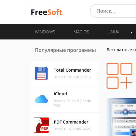
WINDOWS
MAC OS
LINUX
Популярные программы
Бесплатные 
Total Commander
Версия: 10.52 (8.79 МБ)
iCloud
Версия: 7.10.0.9 (155.48
МБ)
PDF Commander
Версия: 16.0 (188.54 МБ)