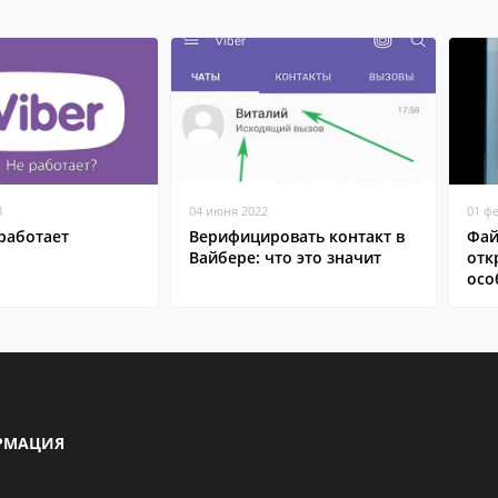
8
04 июня 2022
01 ф
работает
Верифицировать контакт в
Фай
Вайбере: что это значит
отк
осо
РМАЦИЯ