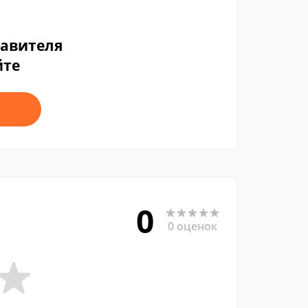
тавителя
йте
0
0 оценок