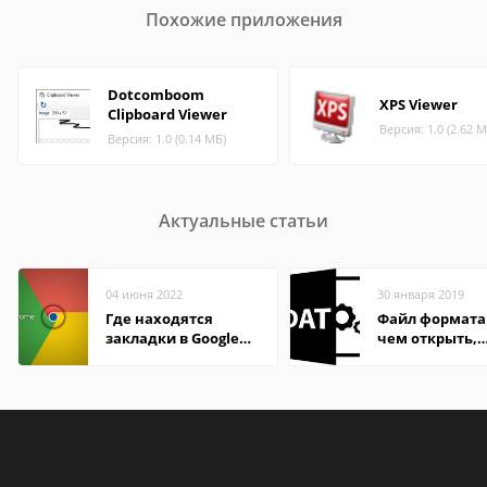
Похожие приложения
Dotcomboom
XPS Viewer
Clipboard Viewer
Версия: 1.0 (2.62 М
Версия: 1.0 (0.14 МБ)
Актуальные статьи
04 июня 2022
30 января 2019
Где находятся
Файл формата
закладки в Google
чем открыть,
Chrome
описание,
особенности