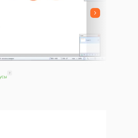
?
усы