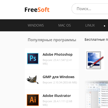
WINDOWS
MAC OS
LINUX
Популярные программы
Бесплатные 
Adobe Photoshop
Версия: 23.4.1.547 (2.41
МБ)
GIMP для Windows
Версия: 2.10.34 (303.66 МБ)
Adobe Illustrator
Версия: 26.4.1.111 (2.68
МБ)