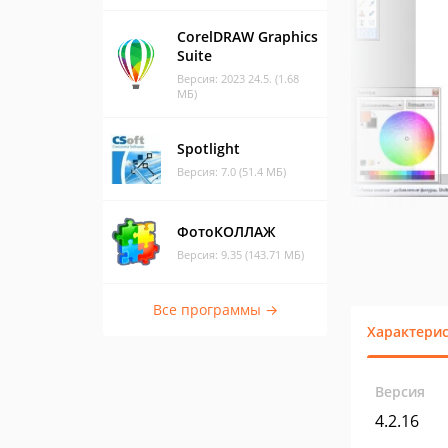
CorelDRAW Graphics
Suite
Версия: 2023 24.5. (1.68
МБ)
Spotlight
Версия: 7.0 (51.4 МБ)
ФотоКОЛЛАЖ
Версия: 9.35 (143.71 МБ)
Все программы →
Характери
Версия
4.2.16