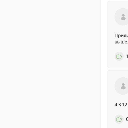
Прили
выше
4.3.1