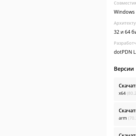
Совмести
Windows 
Архитект
32 и 64 б
Разработ
dotPDN L
Версии
Скачат
x64
(80.
Скачат
arm
(70.
Скачат