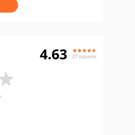
4.63
27 оценок
и