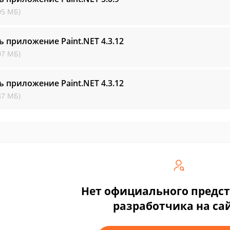
05 МБ)
ь приложение Paint.NET
4.3.12
07 МБ)
ь приложение Paint.NET
4.3.12
87 МБ)
Нет официального предс
разработчика на са