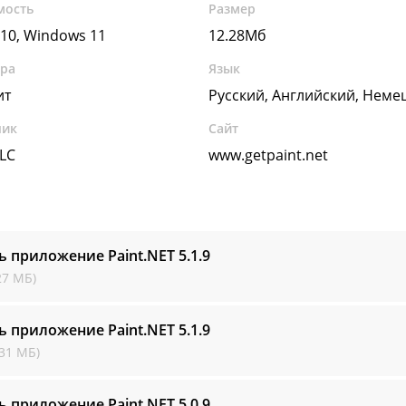
мость
Размер
10, Windows 11
12.28Мб
ура
Язык
ит
Русский, Английский, Неме
чик
Сайт
LC
www.getpaint.net
ь приложение Paint.NET
5.1.9
27 МБ)
ь приложение Paint.NET
5.1.9
31 МБ)
ь приложение Paint.NET
5.0.9