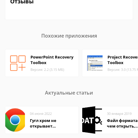
Отзывы
Похожие приложения
PowerPoint Recovery
Project Recove
Toolbox
Toolbox
Версия: 2.2 (3.15 МБ)
Версия: 3.0 (13.75
Актуальные статьи
04 июня 2022
30 января 2019
Гугл хром не
Файл формата
открывает
чем открыть,
страницы
описание,
особенности