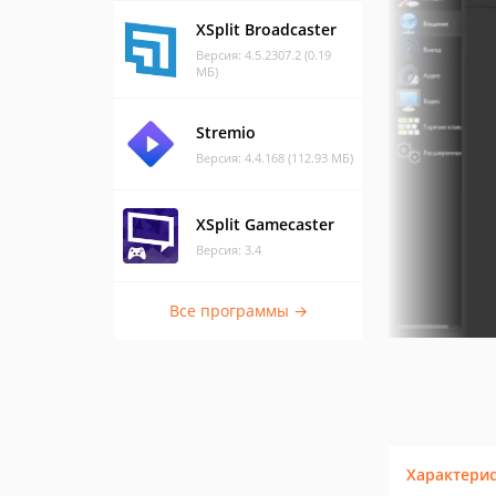
XSplit Broadcaster
Версия: 4.5.2307.2 (0.19
МБ)
Stremio
Версия: 4.4.168 (112.93 МБ)
XSplit Gamecaster
Версия: 3.4
Все программы →
Характери