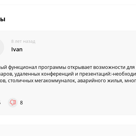
вы
8 лет назад
Ivan
й функционал программы открывает возможности для 
аров, удаленных конференций и презентаций:-необход
ов, столичных мегакоммуналок, аварийного жилья, мн
5
8