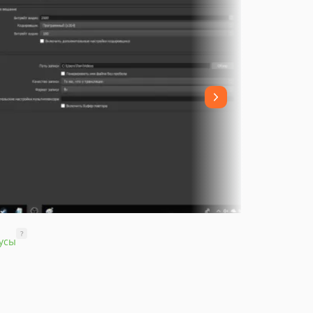
?
усы