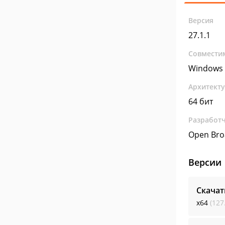
Версия
27.1.1
Совмести
Windows 
Архитект
64 бит
Разработ
Open Bro
Версии
Скачат
x64
(127