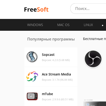
WINDOWS
MAC OS
LINUX
Популярные программы
Бесплатные 
Sopcast
Версия: 4.2.0 (5.68 МБ)
Ace Stream Media
Версия: 3.1.74 (96.84 МБ)
mTube
Версия: 2.9.9.6 (60.51 МБ)