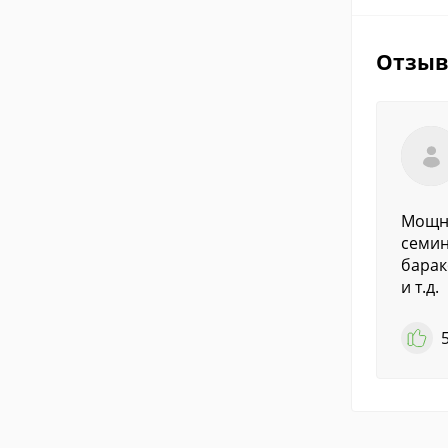
Отзы
Мощны
семин
барак
и т.д.