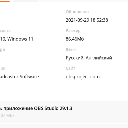
Обновлено
2021-09-29 18:52:38
мость
Размер
10, Windows 11
86.46Мб
ура
Язык
Русский, Английский
чик
Сайт
adcaster Software
obsproject.com
ь приложение OBS Studio
29.1.3
.87 МБ)