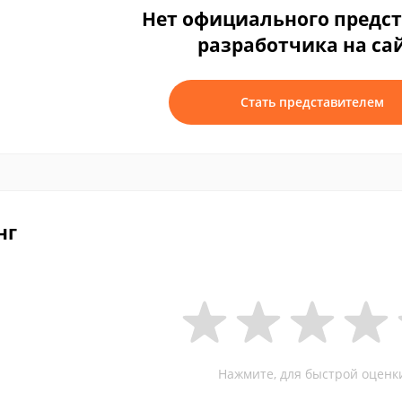
Нет официального предс
разработчика на са
Стать представителем
нг
Нажмите, для быстрой оценк