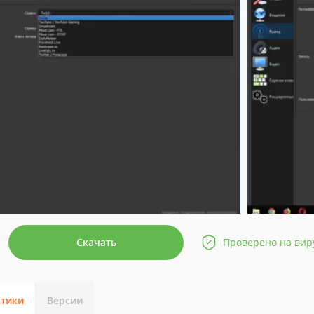
Скачать
Проверено на вир
стики
Версии