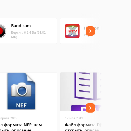
Bandicam
IPTV online
Версия: 6.2.4 Bu (31.02
Версия: 1.0 (0.58 МБ)
МБ)
евраля 2019
17 мая 2019
л формата NEF: чем
Файл формата DJVu: чем
рыть, описание,
открыть, описание,