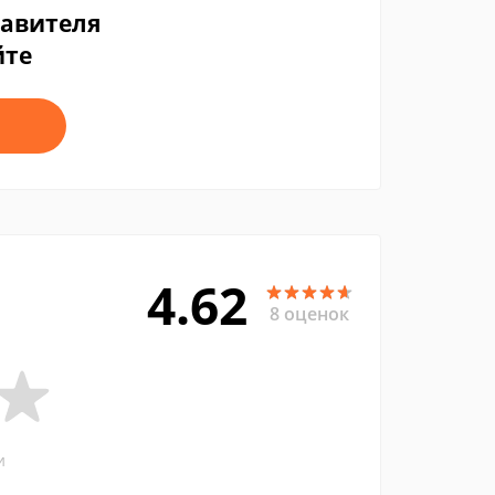
тавителя
йте
4.62
8 оценок
и