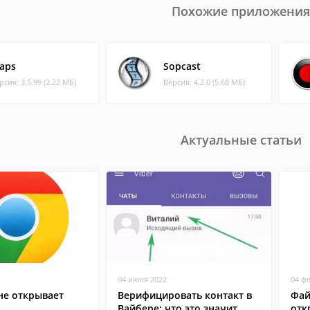
Похожие приложения
raps
Sopcast
рсия: 3.5.99 (2.22 МБ)
Версия: 4.2.0 (5.68 МБ)
Актуальные статьи
04 июня 2022
04 ф
не открывает
Верифицировать контакт в
Фай
Вайбере: что это значит
отк