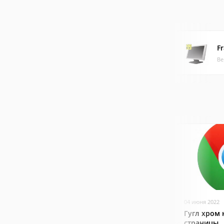
F
Ве
04 июня 2022
Гугл хром 
страницы