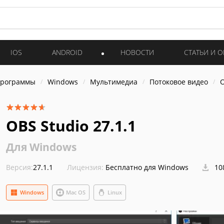
IOS
ANDROID
НОВОСТИ
СТАТЬИ И 
программы
Windows
Мультимедиа
Потоковое видео
O
OBS Studio 27.1.1
Для Windows
Версия:
27.1.1
Лицензия:
Бесплатно для Windows
10
Windows
Mac OS
Linux