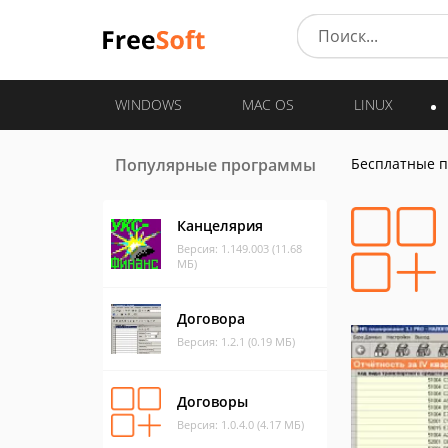
WINDOWS
MAC OS
LINUX
Популярные программы
Бесплатные 
Канцелярия
Версия: 1.149.003 (11.68
МБ)
Договора
Версия: 1.2.1 (0.19 МБ)
Договоры
Версия: 1.0.4.0 (4.17 МБ)