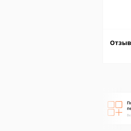
Отзы
П
п
Ве