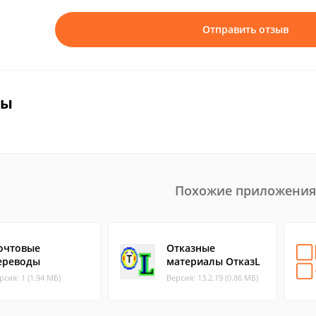
Отправить отзыв
вы
Похожие приложения
очтовые
Отказные
ереводы
материалы ОтказL
рсия: 1 (1.94 МБ)
Версия: 13.2.19 (0.86 МБ)