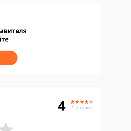
тавителя
йте
4
1 оценка