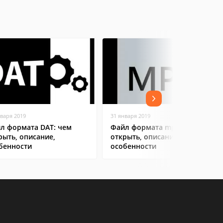
нваря 2019
31 января 2019
л формата DAT: чем
Файл формата mpp: чем
рыть, описание,
открыть, описание,
бенности
особенности