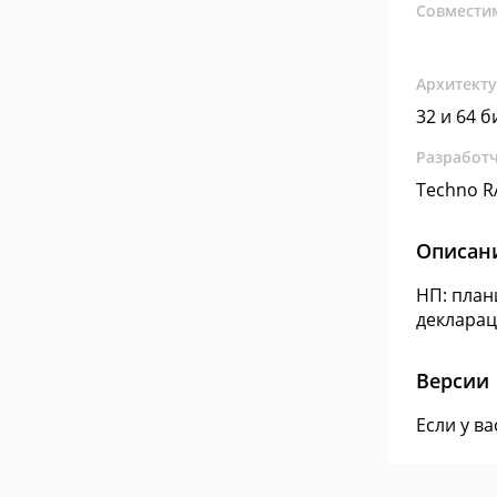
Совмести
Архитект
32 и 64 б
Разработ
Techno R
Описан
НП: план
декларац
Версии
Если у в