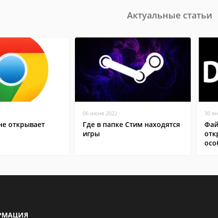
Актуальные статьи
06 июня 2022
30 я
не открывает
Где в папке Стим находятся
Фай
игры
отк
осо
РМАЦИЯ