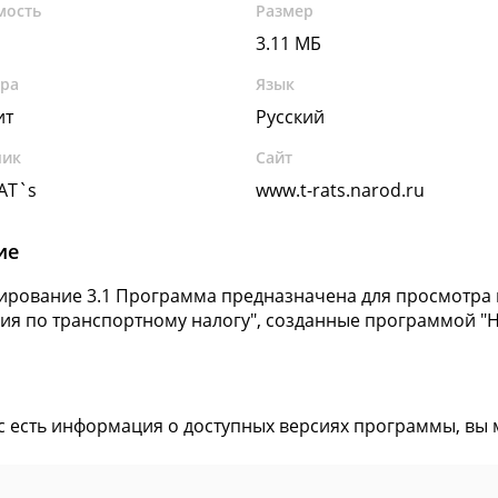
мость
Размер
3.11 МБ
ура
Язык
ит
Русский
чик
Сайт
AT`s
www.t-rats.narod.ru
ие
ирование 3.1 Программа предназначена для просмотра 
ия по транспортному налогу", созданные программой "
ас есть информация о доступных версиях программы, вы