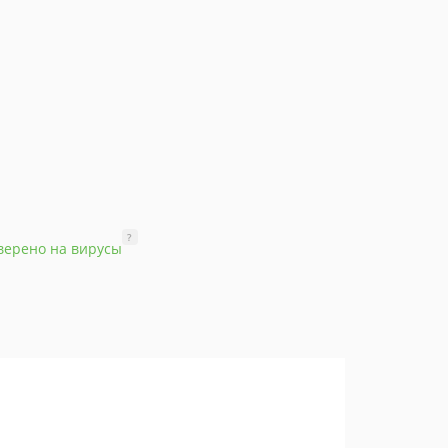
?
верено на вирусы