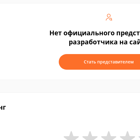
Нет официального предс
разработчика на са
Стать представителем
нг