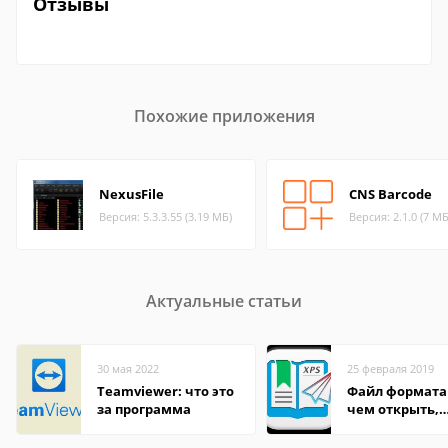
Отзывы
Похожие приложения
NexusFile
CNS Barcode
Версия: 5.3.3.55 (3.19 МБ)
Версия: 2.1.0 (7 МБ
Актуальные статьи
30 мая 2022
25 февраля 2019
Teamviewer: что это
Файл формата 
за программа
чем открыть,
описание,
особенности