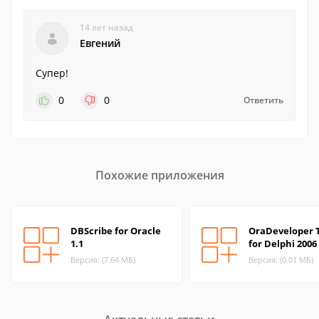
14 лет назад
Евгений
Супер!
0
0
Ответить
Похожие приложения
DBScribe for Oracle
OraDeveloper 
1.1
for Delphi 2006
Версия: (7.64 МБ)
Версия: (0.01 МБ)