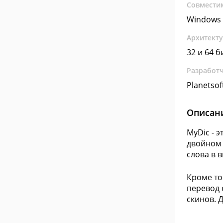
Совмести
Windows 
Архитект
32 и 64 б
Разработ
Planetsof
Описан
MyDic - 
двойном 
слова в 
Кроме то
перевод 
скинов. 