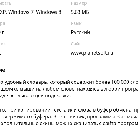
мость
Размер
XP, Windows 7, Windows 8
5.63 МБ
ура
Язык
ит
Русский
чик
Сайт
t
www.planetsoft.ru
ие
это удобный словарь, который содержит более 100 000 сло
щелчке мыши на любом слове, находясь в любой програм
виде всплывающей подсказки.
го, при копировании текста или слова в буфер обмена,
содержимого буфера. Внешний вид программы Вы сможет
Дополнительные скины можно скачивать с сайта програ