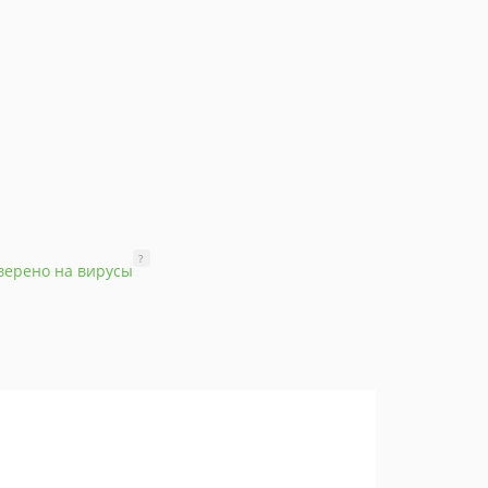
?
верено на вирусы