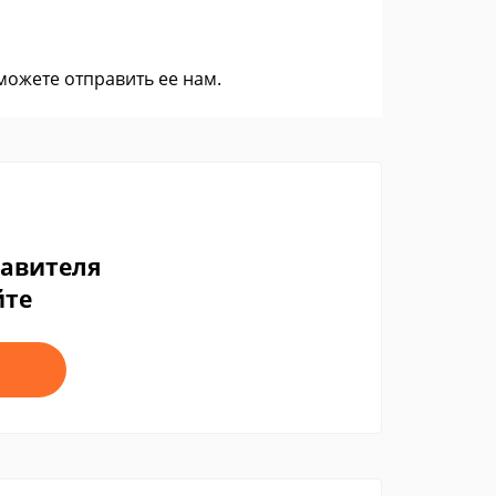
 можете
отправить ее нам
.
тавителя
йте