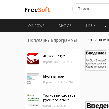
WINDOWS
MAC OS
LINUX
Популярные программы
Бесплатные 
ABBYY Lingvo
Версия: x6 (467.88 МБ)
Мультитран
Версия: 3.92 (99.65 МБ)
Толковый словарь
русского языка
Версия: 2 (3.4 МБ)