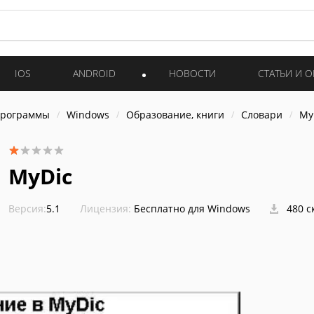
IOS
ANDROID
НОВОСТИ
СТАТЬИ И 
программы
Windows
Образование, книги
Словари
My
MyDic
Версия:
5.1
Лицензия:
Бесплатно для Windows
480 с