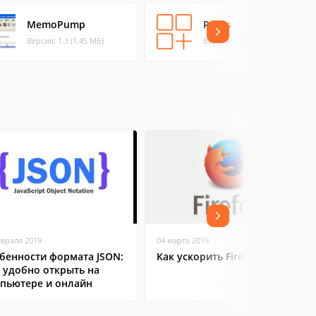
MemoPump
Rorus
Версия: 1.3 (1.45 МБ)
Версия: 3.0 (5.81 МБ)
евраля 2019
04 марта 2019
бенности формата JSON:
Как ускорить Firefox
 удобно открыть на
пьютере и онлайн