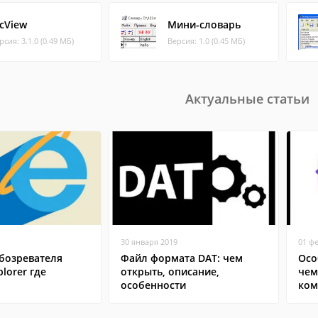
icView
Мини-словарь
рсия: 3.1.0 (0.49 МБ)
Версия: 1.0 (0.45 МБ)
Актуальные статьи
30 января 2019
01 ф
бозревателя
Файл формата DAT: чем
Осо
plorer где
открыть, описание,
чем
особенности
ком