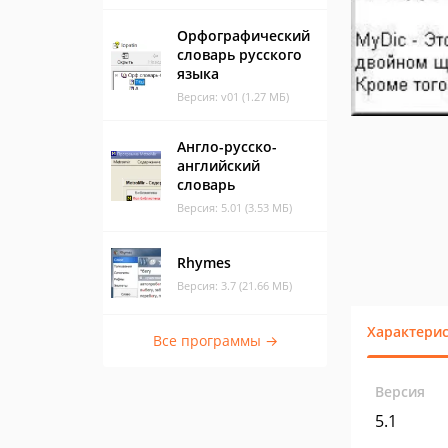
Орфографический
словарь русского
языка
Версия: v01 (1.27 МБ)
Англо-русско-
английский
словарь
Версия: 5.01 (3.53 МБ)
Rhymes
Версия: 3.7 (21.66 МБ)
Характери
Все программы →
Версия
5.1