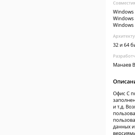
Совмести
Windows 
Windows 
Windows 
Архитект
32 и 64 б
Разработ
Манаев 
Описан
Офис С п
заполнен
и т.д. В
пользова
пользова
данных и
версиями