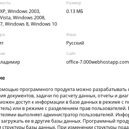
мость
Размер
XP, Windows 2003,
0.13 МБ
Vista, Windows 2008,
7, Windows 8, Windows 10
ура
Язык
ит
Русский
чик
Сайт
Владимир
office-7.000webhostapp.co
ие
омощью программного продукта можно разрабатывать с
ия документов, задачи по расчету данных, отчеты и ди
озможен доступ к информации в базе данных в режиме с
тель) или в режиме с разделением прав пользователей.
телями выполняет администратор пользователей. Инфо
 загружать ее в другие базы данных. Программный прод
 структуры базы данных. При изменении структуры под