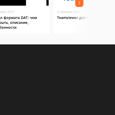
нваря 2019
27 февраля 2019
л формата DAT: чем
Teamviewer для Ubuntu
рыть, описание,
бенности