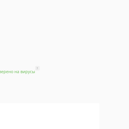
?
верено на вирусы