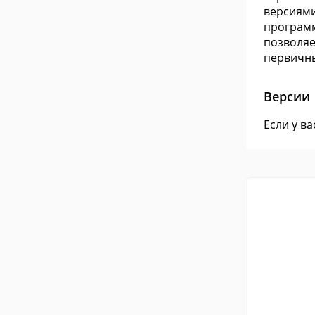
версиями
программ
позволяе
первичны
Версии
Если у в