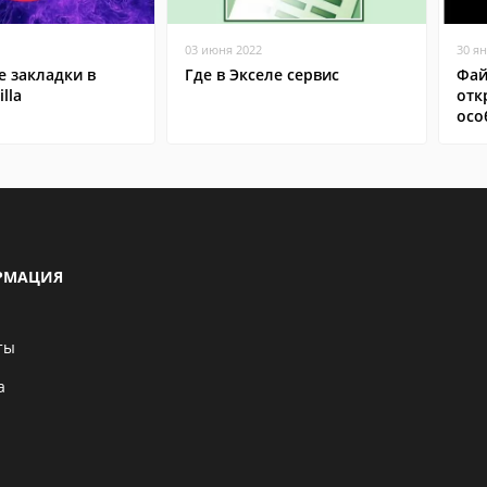
03 июня 2022
30 я
 закладки в
Где в Экселе сервис
Фай
lla
отк
осо
РМАЦИЯ
ты
а