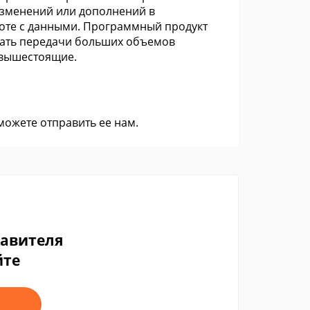
 изменений или дополнений в
оте с данными. Программный продукт
гать передачи больших объемов
 вышестоящие.
 можете
отправить ее нам
.
тавителя
йте