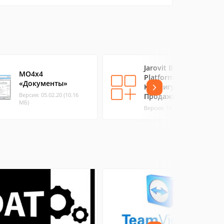
Jarovit Business
MO4x4
Platform |
«Документы»
Конфигурация
Версия: 05.02.20 (10.16
Продажи
МБ)
Версия: 18.1f (97.95 МБ)