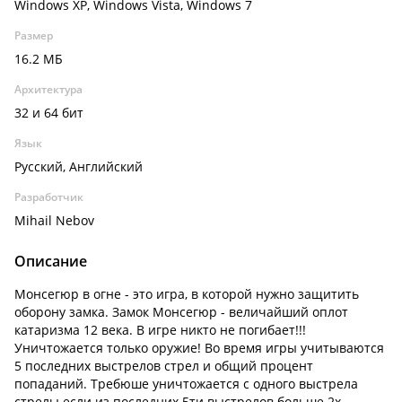
Windows XP, Windows Vista, Windows 7
Размер
16.2 МБ
Архитектура
32 и 64 бит
Язык
Русский, Английский
Разработчик
Mihail Nebov
Описание
Монсегюр в огне - это игра, в которой нужно защитить
оборону замка. Замок Монсегюр - величайший оплот
катаризма 12 века. В игре никто не погибает!!!
Уничтожается только оружие! Во время игры учитываются
5 последних выстрелов стрел и общий процент
попаданий. Требюше уничтожается с одного выстрела
стрелы если из последних 5ти выстрелов больше 2х