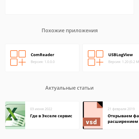
Похожие приложения
ComReader
USBLogView
Версия: 1.0.0.0
Версия: 1.20 (0.2 М
Актуальные статьи
03 июня 2022
21 февраля 2019
Где в Экселе сервис
Открываем фа
расширением 