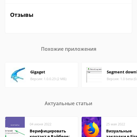
Отзывы
Похожие приложения
Gigaget
Segment down
Версия: 1.0.0.23 (2 МБ)
Версия: 1.0 beta (0
Актуальные статьи
04 июня 2022
25 мая 2022
Верифицировать
Визуальные
контакт в Вайбере:
закладки в Fir